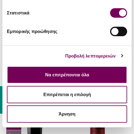
RP 'NV
90
Στατιστικά
JR 'V
RP 'NV
17
89
Εμπορικής προώθησης
Κτήμα Κυρ-Γιάννη
Κτήμα Κυρ-Γιάννη
Προβολή λεπτομερειών
Scaperdas Frères
Scaperdas Frères
Hommage Brut Rose
Hommage Brut Blanc De
Noirs
26.00€
Να επιτρέπονται όλα
26.00€
RP '17
Gift Card
Επιτρέπεται η επιλογή
89+
JR '20
Άρνηση
16.5
D '16