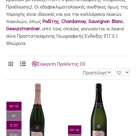
Προέλευσης). Οι εδαφοκλιματολογικές συνθήκες όμως της
περιοχής είναι ιδανικές και για την καλλιέργεια λευκών
ποικιλιών, όπως
Ροδίτης
,
Chardonnay
,
Sauvignon Blanc
,
Gewurztraminer
, από τους οποίους γεννιούνται οι λευκοί
οίνοι Προστατευόμενης Γεωγραφικής Ένδειξης (Π.Γ.Ε.)
Φλώρινα.
Σύγκριση Προϊόντος (0)
RP '15
85
D '20
RP '15
Silver