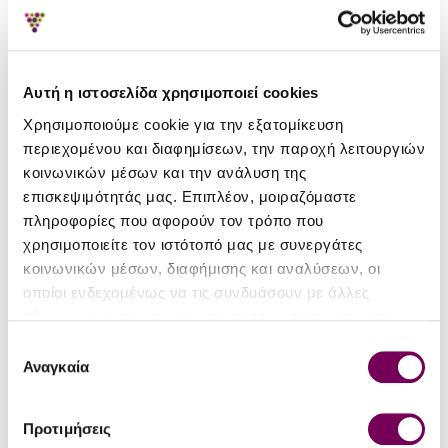
74.40€
11.30€
Αυτή η ιστοσελίδα χρησιμοποιεί cookies
Χρησιμοποιούμε cookie για την εξατομίκευση
περιεχομένου και διαφημίσεων, την παροχή λειτουργιών
κοινωνικών μέσων και την ανάλυση της
επισκεψιμότητάς μας. Επιπλέον, μοιραζόμαστε
πληροφορίες που αφορούν τον τρόπο που
χρησιμοποιείτε τον ιστότοπό μας με συνεργάτες
κοινωνικών μέσων, διαφήμισης και αναλύσεων, οι
Αμύνταιο Blanc De Noir
Κτήμα Κυρ-Γιάννη
οποίοι ενδεχομένως να τις συνδυάσουν με άλλες
Sec
Γουμένισσα 2019
πληροφορίες που τους έχετε παραχωρήσει ή τις οποίες
15.70€
21.00€
21.08€
έχουν συλλέξει σε σχέση με την από μέρους σας χρήση
Επιλογή
των υπηρεσιών τους.
Αναγκαία
συγκατάθεσης
Προτιμήσεις