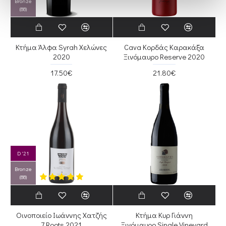
Bronze
(88)
Κτήμα Άλφα Syrah Χελώνες
Cava Κορδάς Καρακάξα
2020
Ξινόμαυρο Reserve 2020
17.50€
21.80€
D '21
Bronze
(88)
Οινοποιείο Ιωάννης Χατζής
Κτήμα Κυρ Γιάννη
7 Roots 2021
Ξινόμαυρο Single Vineyard