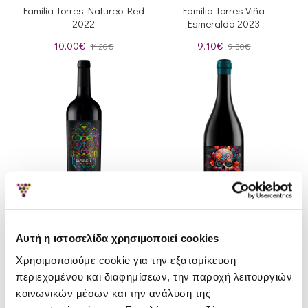
Familia Torres Natureo Red
Familia Torres Viña
2022
Esmeralda 2023
10.00€
9.10€
11.20€
9.30€
Αυτή η ιστοσελίδα χρησιμοποιεί cookies
Winery On Creations
Winery On Creations
Χρησιμοποιούμε cookie για την εξατομίκευση
DeMuerte Classic 2021
DeMuerte Organic 2022
περιεχομένου και διαφημίσεων, την παροχή λειτουργιών
16.70€
21.50€
17.30€
22.32€
κοινωνικών μέσων και την ανάλυση της