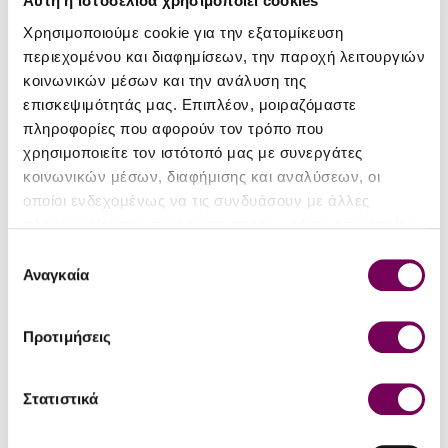
Αυτή η ιστοσελίδα χρησιμοποιεί cookies
Χρησιμοποιούμε cookie για την εξατομίκευση
ΛΕΠΤΟΜΈΡΕΙΕΣ
περιεχομένου και διαφημίσεων, την παροχή λειτουργιών
κοινωνικών μέσων και την ανάλυση της
Είδος
Αφρώδης Ξηρός
επισκεψιμότητάς μας. Επιπλέον, μοιραζόμαστε
Τύπος
Π.Ο.Π. Αμύνταιο
πληροφορίες που αφορούν τον τρόπο που
χρησιμοποιείτε τον ιστότοπό μας με συνεργάτες
Περιοχή
Αμύνταιο
κοινωνικών μέσων, διαφήμισης και αναλύσεων, οι
οποίοι ενδεχομένως να τις συνδυάσουν με άλλες
Ποικιλία
Ξινόμαυρο
πληροφορίες που τους έχετε παραχωρήσει ή τις οποίες
Εσοδεία
NV
έχουν συλλέξει σε σχέση με την από μέρους σας χρήση
Επιλογή
των υπηρεσιών τους.
Αναγκαία
συγκατάθεσης
Αλκοολικός
12%
τίτλος
Προτιμήσεις
Μέγεθος
0.75
φιάλης (lt)
Στατιστικά
Πίνεται
Επιδέχεται παλαίωση
Φυσικά