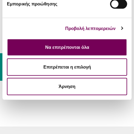
Όχι
Εμπορικής προώθησης
κρασιά
Βιολογικά
Οχι
κρασιά
Προβολή λεπτομερειών
ΣΕΡΒΊΡΙΣΜΑ
Εξωτικά και γλυκόξινα πιάτα,
Να επιτρέπονται όλα
λαδερά, λιπαρά ψάρια όπως ο
Συνοδεύει
Gift Card
σολομός και η πέστροφα,
Επιτρέπεται η επιλογή
πατέ.
Θερμοκρασία
6 - 8 °C
Σερβιρίσματος
Άρνηση