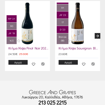
RP '21
91
JR '23
RP '21
17
90
D '23
JR '19
Bronze
16.5
(88)
Κτήμα Άλφα Pinot Noir 2023 Οικοσύστημα
Κτήμα Άλφα Sauvignon Blanc Fumé 2024
24.50€
25.00€
23.60€
Αγορά
Αγορά
Λυκούργου 20, Καλλιθέα, Αθήνα, 17676
213 025 2215