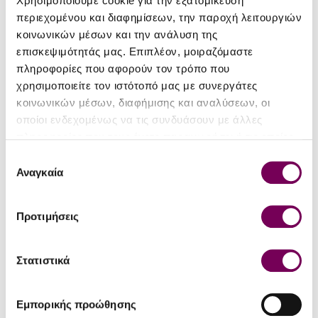
Χρησιμοποιούμε cookie για την εξατομίκευση
περιεχομένου και διαφημίσεων, την παροχή λειτουργιών
ΛΕΠΤΟΜΈΡΕΙΕΣ
κοινωνικών μέσων και την ανάλυση της
Είδος
Ησυχος Ξηρός
επισκεψιμότητάς μας. Επιπλέον, μοιραζόμαστε
πληροφορίες που αφορούν τον τρόπο που
Τύπος
Π.Γ.Ε. Φλώρινα
χρησιμοποιείτε τον ιστότοπό μας με συνεργάτες
κοινωνικών μέσων, διαφήμισης και αναλύσεων, οι
Περιοχή
Αμύνταιο
οποίοι ενδεχομένως να τις συνδυάσουν με άλλες
Ποικιλία
Syrah
πληροφορίες που τους έχετε παραχωρήσει ή τις οποίες
έχουν συλλέξει σε σχέση με την από μέρους σας χρήση
Επιλογή
Εσοδεία
2020
των υπηρεσιών τους.
Αναγκαία
συγκατάθεσης
Αλκοολικός
14.5%
τίτλος
Προτιμήσεις
Μέγεθος
0.75
φιάλης (lt)
Στατιστικά
Παλαίωση /
Vegan
Ωρίμαση
Εμπορικής προώθησης
Πίνεται
Επιδέχεται παλαίωση