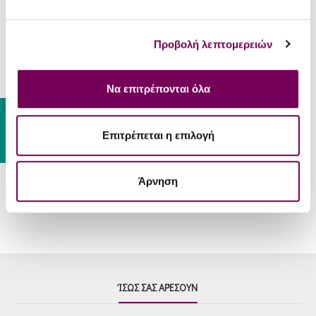
Φυσικά
Όχι
κρασιά
Προβολή λεπτομερειών
ΣΕΡΒΊΡΙΣΜΑ
Να επιτρέπονται όλα
Γιουβέτσι, γουρουνόπουλο στο
Συνοδεύει
Gift Card
φούρνο, ροστμπίφ (roast beef).
Επιτρέπεται η επιλογή
Θερμοκρασία
16 - 18 °C
Σερβιρίσματος
Άρνηση
ΊΣΩΣ ΣΑΣ ΑΡΈΣΟΥΝ