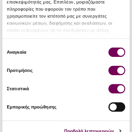
επισκεψιμότητάς μας. Επιπλέον, μοιραζόμαστε
πληροφορίες που αφορούν τον τρόπο που
χρησιμοποιείτε τον ιστότοπό μας με συνεργάτες
κοινωνικών μέσων, διαφήμισης και αναλύσεων, οι
οποίοι ενδεχομένως να τις συνδυάσουν με άλλες
πληροφορίες που τους έχετε παραχωρήσει ή τις οποίες
Ερυθρά Κρασιά
έχουν συλλέξει σε σχέση με την από μέρους σας χρήση
Επιλογή
Βραβευμένα ελληνικά ερυθρά
των υπηρεσιών τους.
Αναγκαία
συγκατάθεσης
Δείτε τη συλλογή
Προτιμήσεις
Στατιστικά
Λευκά Κρασιά
Εμπορικής προώθησης
Ξεχωριστά λευκά υψηλής ποιότητας
Δείτε τη συλλογή
Προβολή λεπτομερειών