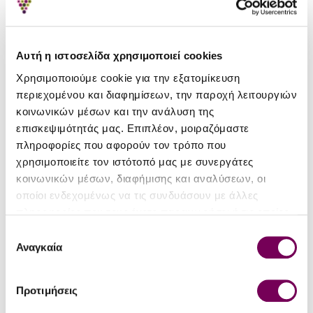
Αυτή η ιστοσελίδα χρησιμοποιεί cookies
Χρησιμοποιούμε cookie για την εξατομίκευση
Ηπειρωτικό Κελλάρι
Ηπειρωτικό Κελλάρι
περιεχομένου και διαφημίσεων, την παροχή λειτουργιών
Isida Ελιξήριο
Jasmine Ελιξήριο
κοινωνικών μέσων και την ανάλυση της
επισκεψιμότητάς μας. Επιπλέον, μοιραζόμαστε
14.50€
14.50€
πληροφορίες που αφορούν τον τρόπο που
χρησιμοποιείτε τον ιστότοπό μας με συνεργάτες
κοινωνικών μέσων, διαφήμισης και αναλύσεων, οι
οποίοι ενδεχομένως να τις συνδυάσουν με άλλες
πληροφορίες που τους έχετε παραχωρήσει ή τις οποίες
έχουν συλλέξει σε σχέση με την από μέρους σας χρήση
Επιλογή
των υπηρεσιών τους.
Αναγκαία
συγκατάθεσης
Προτιμήσεις