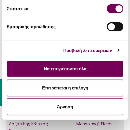
Λαζαρίδης Κώστας -
Λαζαρίδης Κώστας -
Στατιστικά
Κτήμα
Κτήμα
Aceto Botanico Λευκό
Aceto Botanico 12μηνης
Εμπορικής προώθησης
παλαίωσης
2.60€
2.11€
Προβολή λεπτομερειών
Να επιτρέπονται όλα
Gift Card
Επιτρέπεται η επιλογή
Άρνηση
Λαζαρίδης Κώστας -
Messolongi Fields