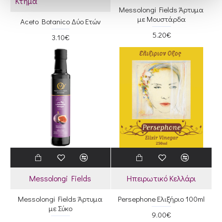
Κτήμα
Messolongi Fields Άρτυμα
με Μουστάρδα
Aceto Botanico Δύο Ετών
5.20€
3.10€
Messolongi Fields
Ηπειρωτικό Κελλάρι
Messolongi Fields Άρτυμα
Persephone Ελιξήριο 100ml
με Σύκο
9.00€