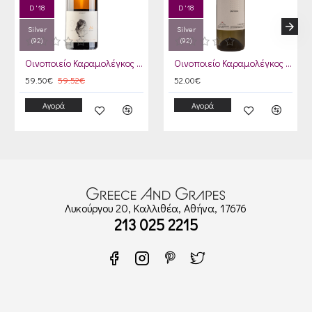
D '18
D '18
Silver
Silver
(92)
(92)
Οινοποιείο Καραμολέγκος Ασύρτικο 34 2019
Οινοποιείο Καραμολέγκος Σαντορίνη 2019
59.50€
59.52€
52.00€
Αγορά
Αγορά
Λυκούργου 20, Καλλιθέα, Αθήνα, 17676
213 025 2215