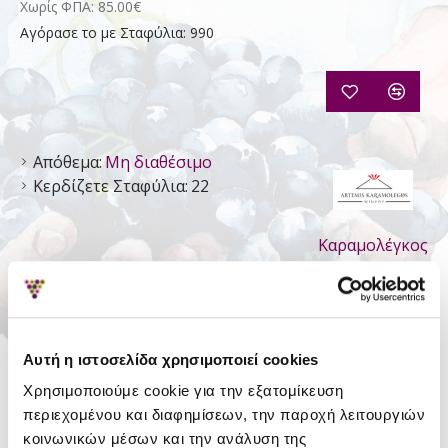
Χωρίς ΦΠΑ: 85.00€
Αγόρασε το με Σταφύλια: 990
Απόθεμα:
Μη διαθέσιμο
Κερδίζετε Σταφύλια:
22
Καραμολέγκος
Α. -
Οινοποιείο
Αυτή η ιστοσελίδα χρησιμοποιεί cookies
ΛΕΠΤΟΜΈΡΕΙΕΣ
Χρησιμοποιούμε cookie για την εξατομίκευση
περιεχομένου και διαφημίσεων, την παροχή λειτουργιών
Είδος
Ησυχος Ξηρός
κοινωνικών μέσων και την ανάλυση της