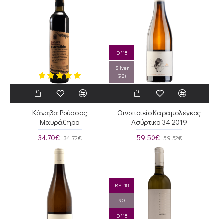
D '18
Silver
(92)
Κάναβα Ρούσσος
Οινοποιείο Καραμολέγκος
Μαυράθηρο
Ασύρτικο 34 2019
34.70€
59.50€
34.72€
59.52€
RP '18
90
D '18