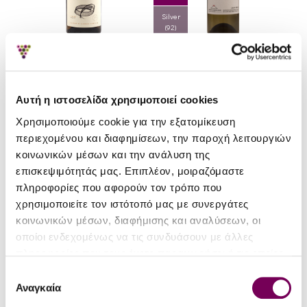
Silver
(92)
Οινοποιείο Καραμολέγκος
Οινοποιείο Καραμολέγκος
Ftelos 2017
Σαντορίνη 2019
Αυτή η ιστοσελίδα χρησιμοποιεί cookies
105.40€
52.00€
Χρησιμοποιούμε cookie για την εξατομίκευση
περιεχομένου και διαφημίσεων, την παροχή λειτουργιών
RP '18
κοινωνικών μέσων και την ανάλυση της
90
επισκεψιμότητάς μας. Επιπλέον, μοιραζόμαστε
RP '17
JR '22
πληροφορίες που αφορούν τον τρόπο που
93
17
χρησιμοποιείτε τον ιστότοπό μας με συνεργάτες
κοινωνικών μέσων, διαφήμισης και αναλύσεων, οι
D '21
D '18
οποίοι ενδεχομένως να τις συνδυάσουν με άλλες
Silver
Silver
πληροφορίες που τους έχετε παραχωρήσει ή τις οποίες
(93)
(92)
έχουν συλλέξει σε σχέση με την από μέρους σας χρήση
Επιλογή
των υπηρεσιών τους.
Αναγκαία
συγκατάθεσης