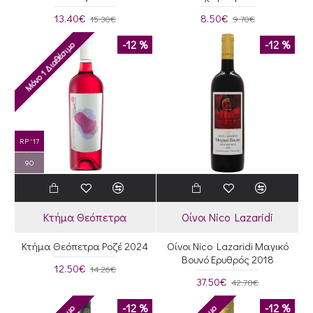
13.40€
8.50€
15.30€
9.70€
-12 %
-12 %
Μόνο 1 Διαθέσιμο
RP '17
90
Κτήμα Θεόπετρα
Οίνοι Nico Lazaridi
Κτήμα Θεόπετρα Ροζέ 2024
Οίνοι Nico Lazaridi Μαγικό
Βουνό Ερυθρός 2018
12.50€
14.26€
37.50€
42.78€
-12 %
-12 %