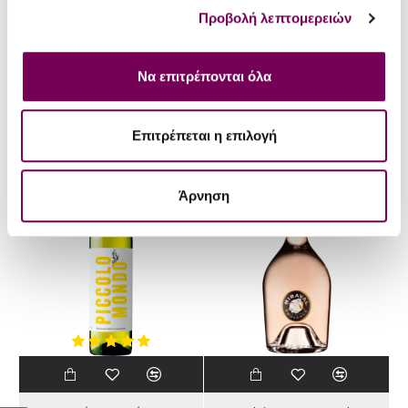
Προβολή λεπτομερειών
Nomades
Θεοδωρακάκος - Κτήμα
Να επιτρέπονται όλα
Nomades Νέβα 2023
Κτήμα Θεοδωρακάκου
Περίβλεπτος Ερυθρός 2020
19.40€
Επιτρέπεται η επιλογή
22.32€
6.00€
6.90€
-13 %
-13 %
Άρνηση
ΝΕΟ