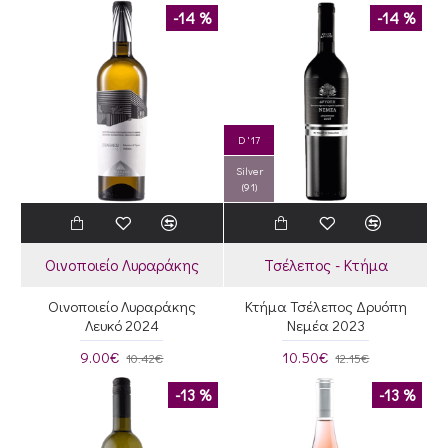
-14 %
-14 %
D '17
Silver
(91)
Οινοποιείο Λυραράκης
Τσέλεπος - Κτήμα
Οινοποιείο Λυραράκης
Κτήμα Τσέλεπος Δρυόπη
Λευκό 2024
Νεμέα 2023
9.00€
10.50€
10.42€
12.15€
-13 %
-13 %