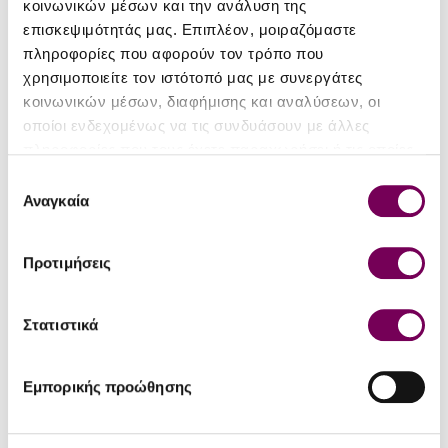
κοινωνικών μέσων και την ανάλυση της
D '15
D '16
επισκεψιμότητάς μας. Επιπλέον, μοιραζόμαστε
πληροφορίες που αφορούν τον τρόπο που
Silver
Commended
(90)
(84)
χρησιμοποιείτε τον ιστότοπό μας με συνεργάτες
κοινωνικών μέσων, διαφήμισης και αναλύσεων, οι
οποίοι ενδεχομένως να τις συνδυάσουν με άλλες
Δουλουφάκης - Οινοποιείο
Βρυνιώτη - Οινοποιείο
πληροφορίες που τους έχετε παραχωρήσει ή τις οποίες
έχουν συλλέξει σε σχέση με την από μέρους σας χρήση
Επιλογή
Οινοποιείο Δουλουφάκης
Οινοποιείο Βρυνιώτη ΙΑΜΑ
των υπηρεσιών τους.
Αναγκαία
συγκατάθεσης
Δάφνιος Ερυθρός 2021
Ροζέ 2023
8.50€
11.20€
9.80€
12.90€
Προτιμήσεις
-13 %
-13 %
Στατιστικά
Εμπορικής προώθησης