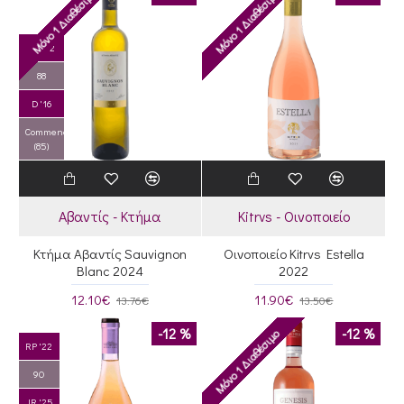
Μόνο 1 Διαθέσιμο
Μόνο 1 Διαθέσιμο
RP '22
88
D '16
Commended
(85)
Αβαντίς - Κτήμα
Kitrvs - Οινοποιείο
Κτήμα Αβαντίς Sauvignon
Οινοποιείο Kitrvs Estella
Blanc 2024
2022
12.10€
11.90€
13.76€
13.50€
-12 %
-12 %
Μόνο 1 Διαθέσιμο
RP '22
90
JR '25