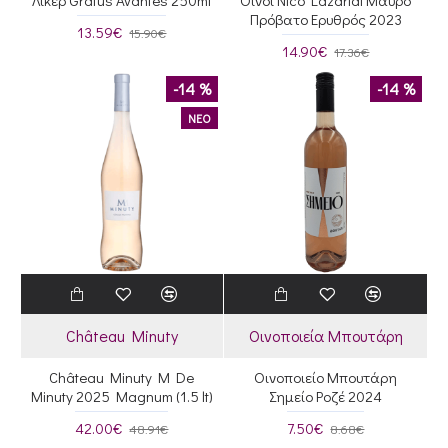
Λικέρ Gratus Avantes 250ml
Οίνοι Nico Lazaridi Μαύρο
Πρόβατο Ερυθρός 2023
13.59€
15.90€
14.90€
17.36€
-14 %
-14 %
ΝΕΟ
Château Minuty
Οινοποιεία Μπουτάρη
Château Minuty M De
Οινοποιείο Μπουτάρη
Minuty 2025 Magnum (1.5 lt)
Σημείο Ροζέ 2024
42.00€
7.50€
48.91€
8.68€