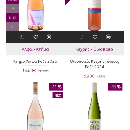
17
D '23
94
Αλφα - Κτήμα
Κεχρής - Οινοποιϊα
Κτήμα Άλφα Ροζέ 2025
Οινοποιείο Κεχρής Γένεσις
Ροζέ 2024
18.60€
21.08€
6.90€
7.80€
-11 %
-11 %
ΝΕΟ