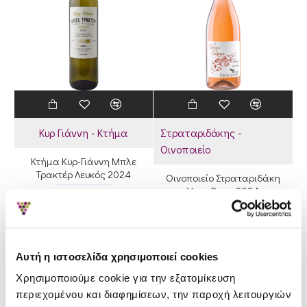
Κυρ Γιάννη - Κτήμα
Στραταριδάκης -
Οινοποιείο
Κτήμα Κυρ-Γιάννη Μπλε
Τρακτέρ Λευκός 2024
Οινοποιείο Στραταριδάκη
Vera Rosa 2024
9.10€
10.50€
10.00€
11.53€
-13 %
-13 %
RP '20
Αυτή η ιστοσελίδα χρησιμοποιεί cookies
90
Χρησιμοποιούμε cookie για την εξατομίκευση
JR '21
RP '18
περιεχομένου και διαφημίσεων, την παροχή λειτουργιών
16.5
88