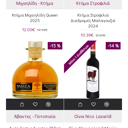
Μιχαηλίδη - Κτήμα
Κτήμα Στροφιλιά
Κτήμα Μιχαηλίδη Queen
Κτήμα Στροφιλιά
2025
Διαδρομές Μαλαγουζιά
2024
12.00€
14.14€
10.39€
12.20€
-15 %
-14 %
Μόνο 1 Διαθέσιμο
Άβαντες - Ποτοποιία
Οίνοι Nico Lazaridi