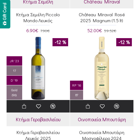
Κτήμα Σεμέλη
Château Miraval
Gift Card
Κτήμα Σεμέλη Piccolo
Château Miraval Rosé
Mondo Λευκός
2025 Magnum (1.5 lt)
6.90€
52.00€
7.90€
59.52€
-12 %
-12 %
JR '23
17
D '19
RP '16
Gold
(96)
87
Κτήμα Γεροβασιλείου
Οινοποιεία Μπουτάρη
Κτήμα Γεροβασιλείου
Οινοποιεία Μπουτάρη
Λευκός 2025
Μοσχοφίλερο 2024