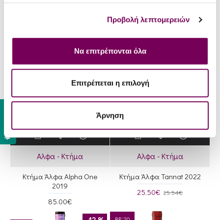
2025
20.70€
21.50€
14.90€
15.10€
Προβολή λεπτομερειών
RP '17
91
Να επιτρέπονται όλα
JR '18
RP '19
17.5
93
Επιτρέπεται η επιλογή
D '11
JR '18
Gift Card
Bronze
17.5
Άρνηση
(87)
,2020
Αλφα - Κτήμα
Αλφα - Κτήμα
Κτήμα Άλφα Alpha One
Κτήμα Άλφα Tannat 2022
2019
25.50€
25.54€
85.00€
-12 %
RP '20