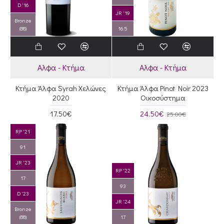
D '16
JR '19
Bronze
(88)
16.5
Αλφα - Κτήμα
Αλφα - Κτήμα
Κτήμα Άλφα Syrah Χελώνες
Κτήμα Άλφα Pinot Noir 2023
2020
Οικοσύστημα
17.50€
24.50€
25.00€
RP '21
91
JR '23
RP '22
17
93
D '23
JR '24
Bronze
(88)
17