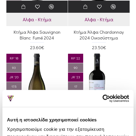
Αλφα - Κτήμα
Αλφα - Κτήμα
Κτήμα Άλφα Sauvignon
Κτήμα Άλφα Chardonnay
Blanc Fumé 2024
2024 Οικοσύστημα
23.60€
23.50€
RP '18
RP '22
93
90
JR '20
JR '23
17.5
17
D '19
D '22
Silver
Silver
(92)
(92)
Αυτή η ιστοσελίδα χρησιμοποιεί cookies
Χρησιμοποιούμε cookie για την εξατομίκευση
Αλφα - Κτήμα
Αλφα - Κτήμα