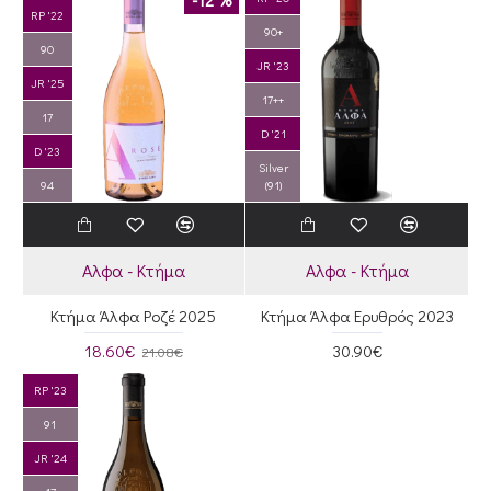
RP '22
90+
90
JR '23
JR '25
17++
17
D '21
D '23
Silver
94
(91)
Αλφα - Κτήμα
Αλφα - Κτήμα
Κτήμα Άλφα Ροζέ 2025
Κτήμα Άλφα Ερυθρός 2023
18.60€
30.90€
21.08€
RP '23
91
JR '24