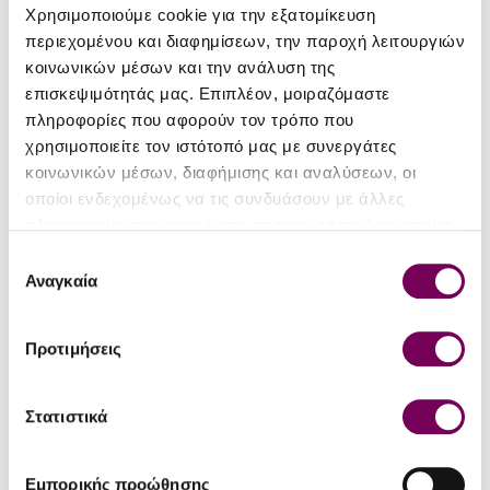
Χρησιμοποιούμε cookie για την εξατομίκευση
Περιοχή
Μετέωρα
περιεχομένου και διαφημίσεων, την παροχή λειτουργιών
κοινωνικών μέσων και την ανάλυση της
Αγιωργίτικο
,
Syrah
,
Ποικιλία
Cabernet Sauvignon
επισκεψιμότητάς μας. Επιπλέον, μοιραζόμαστε
πληροφορίες που αφορούν τον τρόπο που
Εσοδεία
2020
χρησιμοποιείτε τον ιστότοπό μας με συνεργάτες
κοινωνικών μέσων, διαφήμισης και αναλύσεων, οι
Αλκοολικός
13.5%
οποίοι ενδεχομένως να τις συνδυάσουν με άλλες
τίτλος
πληροφορίες που τους έχετε παραχωρήσει ή τις οποίες
Μέγεθος
έχουν συλλέξει σε σχέση με την από μέρους σας χρήση
0.75
Επιλογή
φιάλης (lt)
των υπηρεσιών τους.
Αναγκαία
συγκατάθεσης
Παλαίωση /
12 μήνες σε δρύινα βαρέλια.
Ωρίμαση
Προτιμήσεις
Πίνεται
Επιδέχεται παλαίωση
Στατιστικά
Φυσικά
Όχι
κρασιά
Εμπορικής προώθησης
Βιολογικά