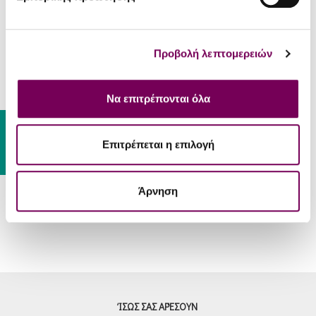
Οχι
κρασιά
ΣΕΡΒΊΡΙΣΜΑ
Προβολή λεπτομερειών
Κοκκινιστά, μαγειρευτά
κρεατικά, μουσακά και άλλα
Να επιτρέπονται όλα
Συνοδεύει
πιάτα της καθημερινής
κουζίνας όπως σουτζουκάκια,
Gift Card
παπουτσάκια, κλπ.
Επιτρέπεται η επιλογή
Θερμοκρασία
16 - 18 °C
Σερβιρίσματος
Άρνηση
ΊΣΩΣ ΣΑΣ ΑΡΈΣΟΥΝ