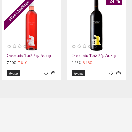
-24 %
Μόνο 1 Διαθέσιμο
Οινοποιία Τσιλιλής Ασκητικός Ροζέ 2023
Οινοποιία Τσιλιλής Ασκητικός Ερυθρός 2020
7.50€
7.81€
6.23€
8.18€
Αγορά
Αγορά