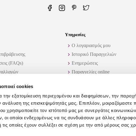
Υπηρεσίες
Ο λογαριασμός μου
πιβράβευσης
Ιστορικό Παραγγελιών
σεις (FAQs)
Ενημερώσεις
ναλλαγών
Παραγγελίες online
εκτός Ελλάδος
Υπηρεσία λίστας κρασιών
μοποιεί cookies
υτό που ψάχνω;
Χονδρική Πώληση
α την εξατομίκευση περιεχομένου και διαφημίσεων, την παροχ
Συνεργάτες
ν ανάλυση της επισκεψιμότητάς μας. Επιπλέον, μοιραζόμαστε 
Τροφοδοσία Σκαφών
ου χρησιμοποιείτε τον ιστότοπό μας με συνεργάτες κοινωνικώ
Επιχειρηματικό Δώρο
, οι οποίοι ενδεχομένως να τις συνδυάσουν με άλλες πληροφο
 τις οποίες έχουν συλλέξει σε σχέση με την από μέρους σας χ