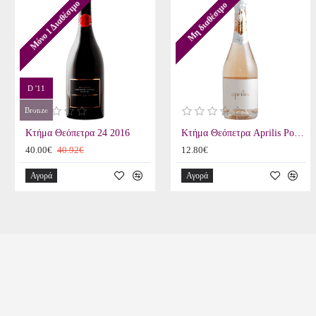
Μόνο 1 Διαθέσιμο
Μη διαθέσιμο
D '11
Bronze
Κτήμα Θεόπετρα 24 2016
Κτήμα Θεόπετρα Aprilis Ροζέ Αφρώδης 2023
40.00€
40.92€
12.80€
Αγορά
Αγορά