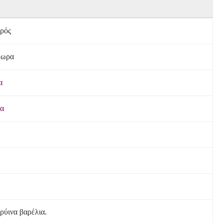
ρός
έωρα
α
α
ρύινα βαρέλια.