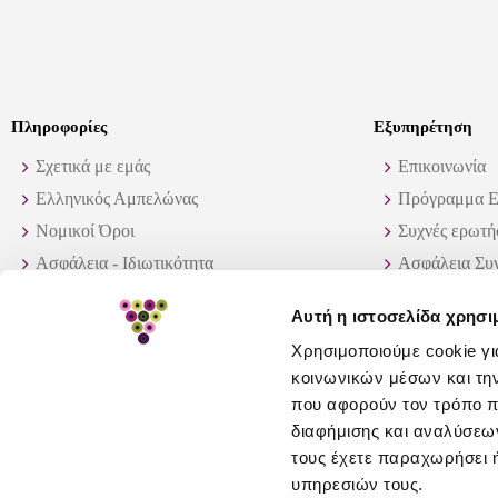
Πληροφορίες
Εξυπηρέτηση
Σχετικά με εμάς
Επικοινωνία
Ελληνικός Αμπελώνας
Πρόγραμμα Ε
Νομικοί Όροι
Συχνές ερωτή
Ασφάλεια - Ιδιωτικότητα
Ασφάλεια Συ
Τρόποι Αποστολής
Παραγγελίες 
Αυτή η ιστοσελίδα χρησι
Διαθεσιμότητα προϊόντων
Πως θα βρώ α
Χρησιμοποιούμε cookie γι
Πολιτική επιστροφών
κοινωνικών μέσων και τη
GDPR
που αφορούν τον τρόπο π
διαφήμισης και αναλύσεων
τους έχετε παραχωρήσει ή
υπηρεσιών τους.