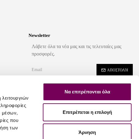
Newsletter
Λάβετε όλα τα νέα μας και τις τελευταίες μας
προσφορές.
ΑΠΟΣΤΟΛΉ
Έχω διαβάσει και αποδέχομαι τους
Ασφάλεια - Ιδιωτικότητα
Να επιτρέπονται όλα
ή λειτουργιών
πληροφορίες
Επιτρέπεται η επιλογή
ν μέσων,
ρίες που
ρήση των
Άρνηση