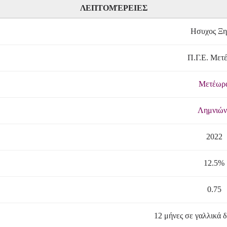
ΛΕΠΤΟΜΈΡΕΙΕΣ
Ησυχος Ξη
Π.Γ.Ε. Μετ
Μετέωρ
Λημνιών
2022
12.5%
0.75
12 μήνες σε γαλλικά δ