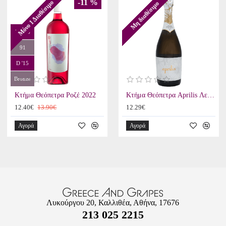
-11 %
Μόνο 1 Διαθέσιμο
Μη διαθέσιμο
RP '16
91
D '15
Bronze
Κτήμα Θεόπετρα Ροζέ 2022
Κτήμα Θεόπετρα Aprilis Λευκός Αφρώδης 2022
12.40€
13.90€
12.29€
Αγορά
Αγορά
Λυκούργου 20, Καλλιθέα, Αθήνα, 17676
213 025 2215