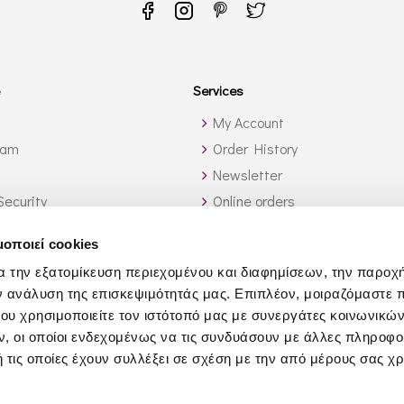
Services
My Account
ram
Order History
Newsletter
Security
Online orders
de Greece
Wine List Services
μοποιεί cookies
ch?
Wholesale
α την εξατομίκευση περιεχομένου και διαφημίσεων, την παροχ
Affiliates
ν ανάλυση της επισκεψιμότητάς μας. Επιπλέον, μοιραζόμαστε 
Yacht Services
ου χρησιμοποιείτε τον ιστότοπό μας με συνεργάτες κοινωνικώ
Business Gifts
, οι οποίοι ενδεχομένως να τις συνδυάσουν με άλλες πληροφο
 τις οποίες έχουν συλλέξει σε σχέση με την από μέρους σας χ