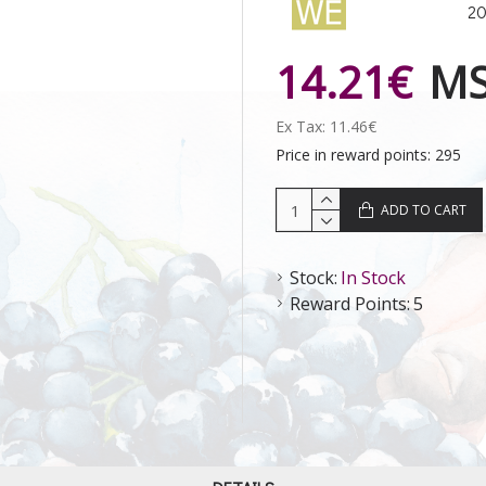
20
14.21€
M
Ex Tax: 11.46€
Price in reward points: 295
ADD TO CART
Stock:
In Stock
Reward Points:
5