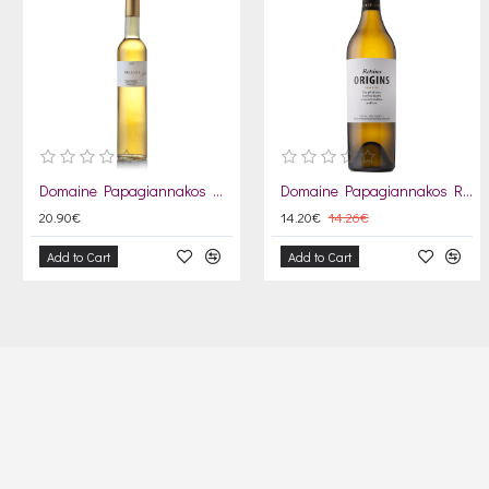
Domaine Papagiannakos Melias 2022
Domaine Papagiannakos Retsina Origins 2024
20.90€
14.20€
14.26€
Add to Cart
Add to Cart