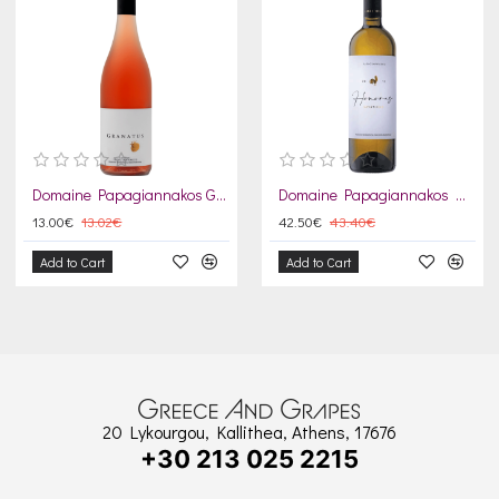
Domaine Papagiannakos Granatus 2024
Domaine Papagiannakos Honores Savatiano 2017
13.00€
13.02€
42.50€
43.40€
Add to Cart
Add to Cart
20 Lykourgou, Kallithea, Athens, 17676
+30 213 025 2215