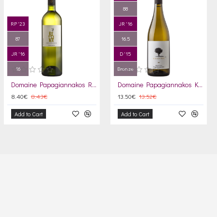
88
RP '23
JR '16
87
16.5
JR '16
D '15
16
Bronze
Domaine Papagiannakos Retsina 2024
Domaine Papagiannakos Kalogeri Malagousia 2025
8.40€
8.43€
13.50€
13.52€
Add to Cart
Add to Cart