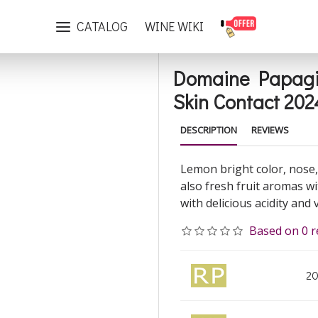
Domaine Papagiannakos Savatiano Vareli (Barrel) Skin Contact 2024
CATALOG
WINE WIKI
Domaine Papagia
Skin Contact 202
DESCRIPTION
REVIEWS
Lemon bright color, nose,
also fresh fruit aromas w
with delicious acidity and
Based on 0 r
20