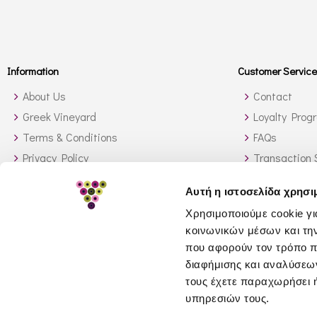
Information
Customer Service
About Us
Contact
Greek Vineyard
Loyalty Prog
Terms & Conditions
FAQs
Privacy Policy
Transaction 
Shipping Methods
Orders outsi
Αυτή η ιστοσελίδα χρησι
Stock Availability
How to sear
Χρησιμοποιούμε cookie γι
Return Policy
κοινωνικών μέσων και τη
GDPR
που αφορούν τον τρόπο π
διαφήμισης και αναλύσεων
τους έχετε παραχωρήσει ή
υπηρεσιών τους.