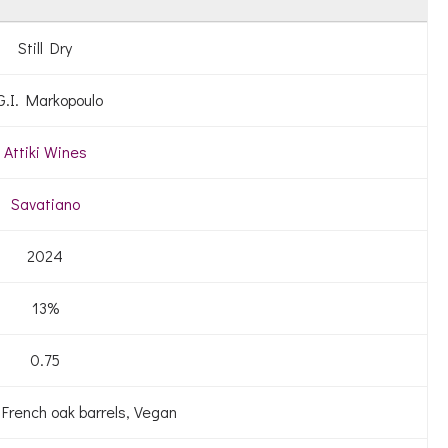
Still Dry
.G.I. Markopoulo
Attiki Wines
Savatiano
2024
13%
0.75
French oak barrels, Vegan