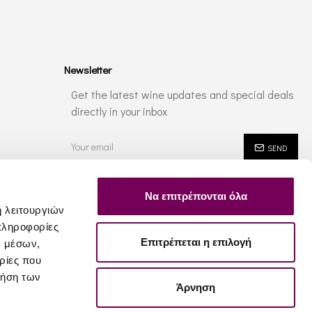
Newsletter
Get the latest wine updates and special deals
directly in your inbox
SEND
I have read and agree to the
Privacy Policy
Να επιτρέπονται όλα
ή λειτουργιών
πληροφορίες
Επιτρέπεται η επιλογή
ν μέσων,
ρίες που
ρήση των
Άρνηση