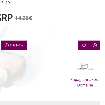
13: 90
SRP
14.26€
BUY NOW
Papagiannakos -
Domaine