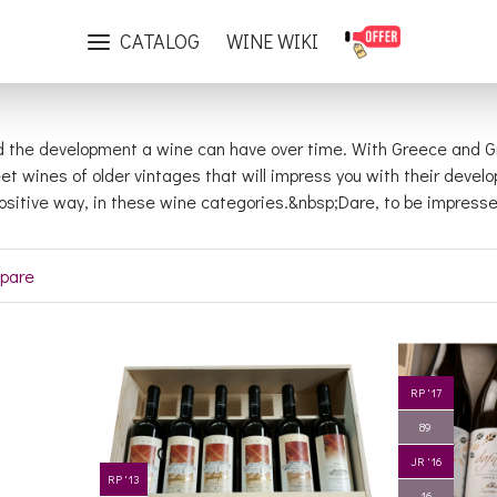
Greek Wines
Old Vintages
CATALOG
WINE WIKI
 the development a wine can have over time. With Greece and Grape
t wines of older vintages that will impress you with their deve
 positive way, in these wine categories.&nbsp;Dare, to be impress
pare
RP '17
89
JR '16
RP '13
16