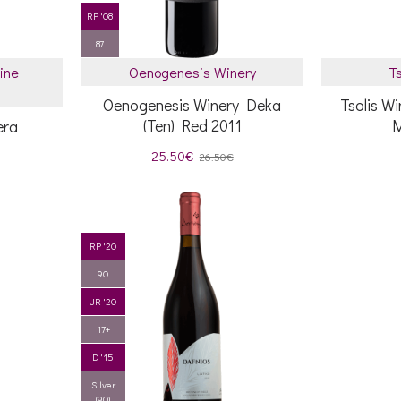
RP '08
87
ine
Oenogenesis Winery
Ts
Oenogenesis Winery Deka
Tsolis W
(Ten) Red 2011
M
era
25.50€
26.50€
RP '20
90
JR '20
17+
D '15
Silver
(90)