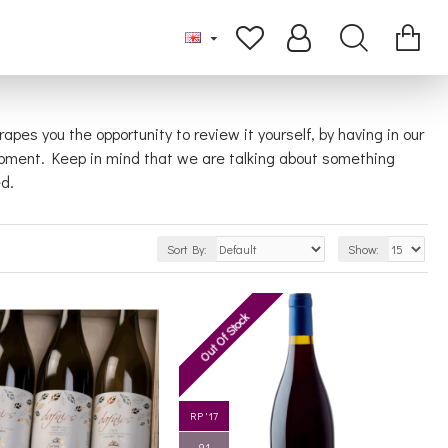
s you the opportunity to review it yourself, by having in our
lopment. Keep in mind that we are talking about something
ed.
Sort By:
Show:
Out Of Stock
RP '17
91