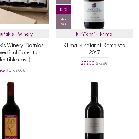
D '13
Silver
(90)
oufakis - Winery
Kir Yianni - Ktima
kis Winery Dafnios
Ktima Kir Yianni Ramnista
Vertical Collection
2017
llectible case)
27.20€
27.28€
9.90€
62.00€