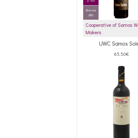
D 'NV
Bronze
(89)
Cooperative of Samos W
Makers
UWC Samos Sol
65.50€