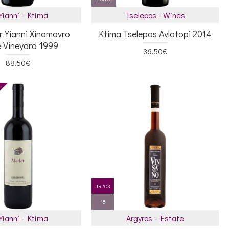
 Yianni - Ktima
Tselepos - Wines
r Yianni Xinomavro
Ktima Tselepos Avlotopi 2014
e Vineyard 1999
36.50€
88.50€
JR '03
18
 Yianni - Ktima
Argyros - Estate