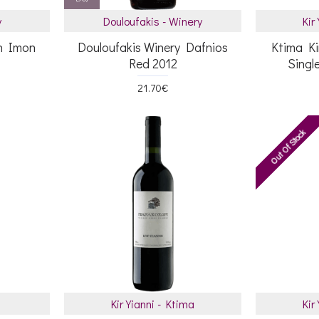
y
Douloufakis - Winery
Kir
h Imon
Douloufakis Winery Dafnios
Ktima Ki
Red 2012
Singl
21.70€
Out Of Stock
Kir Yianni - Ktima
Kir