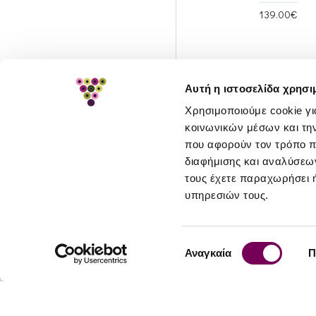
139.00€
Αυτή η ιστοσελίδα χρησι
Χρησιμοποιούμε cookie γι
κοινωνικών μέσων και τη
που αφορούν τον τρόπο π
διαφήμισης και αναλύσεων
τους έχετε παραχωρήσει ή
υπηρεσιών τους.
Επιλογή
Αναγκαία
Π
Information
Customer Servic
συγκατάθεσης
About Us
Contact
Greek Vineyard
Loyalty Pro