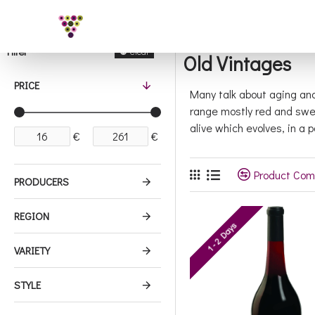
Filter
Clear
Old Vintages
PRICE
Many talk about aging and
range mostly red and swee
alive which evolves, in a
€
€
Product Com
PRODUCERS
REGION
1 - 2 Days
VARIETY
STYLE