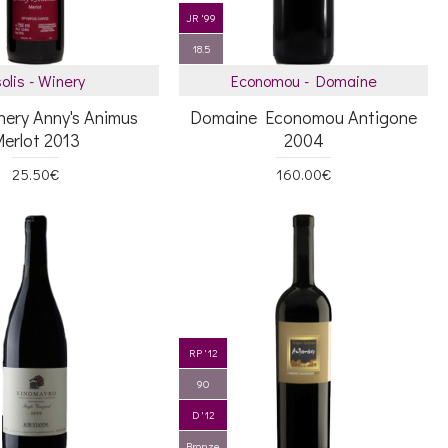
JR '99
18.5
olis - Winery
Economou - Domaine
inery Anny's Animus
Domaine Economou Antigone
erlot 2013
2004
25.50€
160.00€
RP '12
90
D '12
Bronze