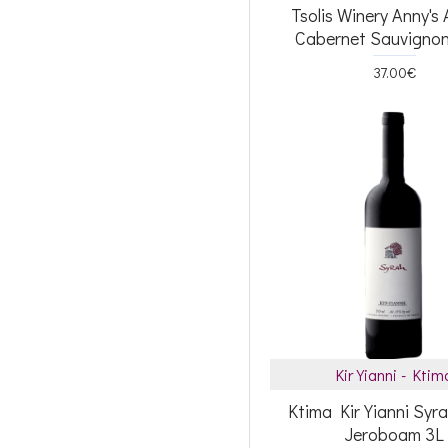
Tsolis Winery Anny's
Cabernet Sauvigno
37.00€
Kir Yianni - Ktim
Ktima Kir Yianni Syr
Jeroboam 3L