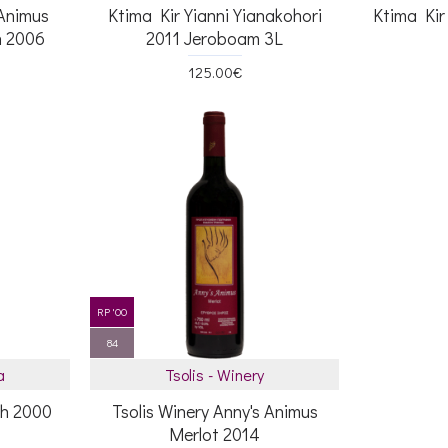
 Animus
Ktima Kir Yianni Yianakohori
Ktima Kir
n 2006
2011 Jeroboam 3L
125.00€
RP '00
84
a
Tsolis - Winery
ah 2000
Tsolis Winery Anny's Animus
Merlot 2014