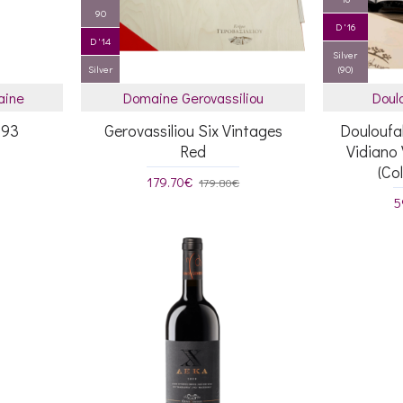
90
D '16
D '14
Silver
Silver
(90)
aine
Domaine Gerovassiliou
Doul
993
Gerovassiliou Six Vintages
Douloufa
Red
Vidiano 
(Co
179.70€
179.80€
5