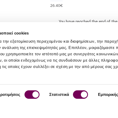
26.40€
You have reached the end of the l
μοποιεί cookies
α την εξατομίκευση περιεχομένου και διαφημίσεων, την παροχ
ν ανάλυση της επισκεψιμότητάς μας. Επιπλέον, μοιραζόμαστε 
20 Lykourgou, Kallithea, Athens, 17676
ου χρησιμοποιείτε τον ιστότοπό μας με συνεργάτες κοινωνικώ
+30 213 025 2215
, οι οποίοι ενδεχομένως να τις συνδυάσουν με άλλες πληροφο
 τις οποίες έχουν συλλέξει σε σχέση με την από μέρους σας χ
ροτιμήσεις
Στατιστικά
Εμπορική
e
Services
My Account
gram
Order History