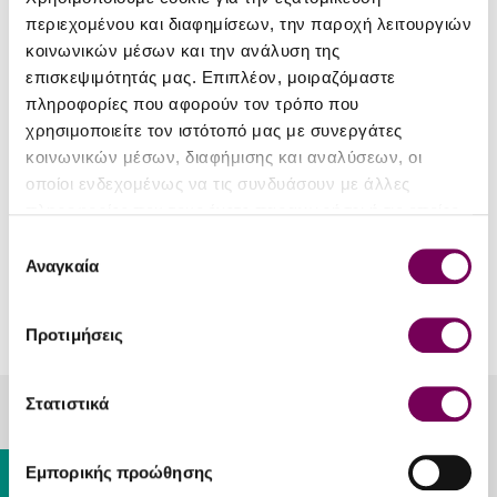
περιεχομένου και διαφημίσεων, την παροχή λειτουργιών
κοινωνικών μέσων και την ανάλυση της
επισκεψιμότητάς μας. Επιπλέον, μοιραζόμαστε
πληροφορίες που αφορούν τον τρόπο που
χρησιμοποιείτε τον ιστότοπό μας με συνεργάτες
κοινωνικών μέσων, διαφήμισης και αναλύσεων, οι
Greece and Grapes
Greece and Grapes
οποίοι ενδεχομένως να τις συνδυάσουν με άλλες
πληροφορίες που τους έχετε παραχωρήσει ή τις οποίες
Tote Bag #1
Tote Bag #2
έχουν συλλέξει σε σχέση με την από μέρους σας χρήση
Επιλογή
15.50€
15.50€
των υπηρεσιών τους.
Αναγκαία
συγκατάθεσης
You have reached the end of the list.
Προτιμήσεις
Στατιστικά
20 Lykourgou, Kallithea, Athens, 17676
Gift Card
Εμπορικής προώθησης
+30 213 025 2215