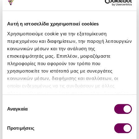
Champagnes
& Fine Wine Imports
Αυτή η ιστοσελίδα χρησιμοποιεί cookies
View options
Χρησιμοποιούμε cookie για την εξατομίκευση
περιεχομένου και διαφημίσεων, την παροχή λειτουργιών
κοινωνικών μέσων και την ανάλυση της
επισκεψιμότητάς μας. Επιπλέον, μοιραζόμαστε
πληροφορίες που αφορούν τον τρόπο που
χρησιμοποιείτε τον ιστότοπό μας με συνεργάτες
κοινωνικών μέσων, διαφήμισης και αναλύσεων, οι
Premium Spirits
οποίοι ενδεχομένως να τις συνδυάσουν με άλλες
Whisky - Gin - Vodka & More
πληροφορίες που τους έχετε παραχωρήσει ή τις οποίες
View options
έχουν συλλέξει σε σχέση με την από μέρους σας χρήση
Επιλογή
των υπηρεσιών τους.
Αναγκαία
συγκατάθεσης
Προτιμήσεις