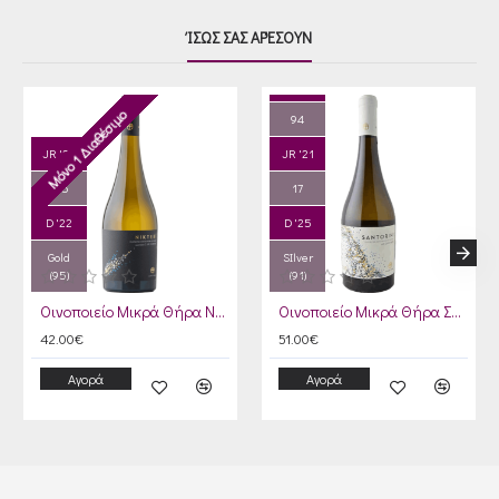
ΊΣΩΣ ΣΑΣ ΑΡΈΣΟΥΝ
RP '22
Μόνο 1 Διαθέσιμο
94
JR '22
JR '21
17.5
17
D '22
D '25
Gold
SIlver
(95)
(91)
Οινοποιείο Μικρά Θήρα Νυχτέρι 2022
Οινοποιείο Μικρά Θήρα Σαντορίνη 2023
42.00€
51.00€
Αγορά
Αγορά