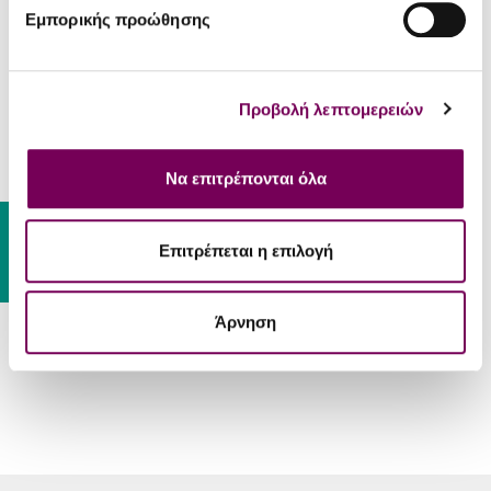
Εμπορικής προώθησης
Πίνεται
Επιδέχεται παλαίωση
Φυσικά
Όχι
κρασιά
Προβολή λεπτομερειών
ΣΕΡΒΊΡΙΣΜΑ
Να επιτρέπονται όλα
Θαλασσινά, ψάρια ψητά,
αστακομακαρονάδα,
Συνοδεύει
Gift Card
μαγειρευτά με πλούσιες
Επιτρέπεται η επιλογή
λεμονάτες σάλτσες
Θερμοκρασία
8 - 10 °C
Άρνηση
Σερβιρίσματος