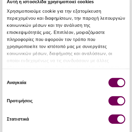
Αυτή η ιστοσελίδα χρησιμοποιεί cookies
Οινοποιείο
Μικρά Θήρα
Χρησιμοποιούμε cookie για την εξατομίκευση
περιεχομένου και διαφημίσεων, την παροχή λειτουργιών
κοινωνικών μέσων και την ανάλυση της
επισκεψιμότητάς μας. Επιπλέον, μοιραζόμαστε
ΛΕΠΤΟΜΈΡΕΙΕΣ
πληροφορίες που αφορούν τον τρόπο που
χρησιμοποιείτε τον ιστότοπό μας με συνεργάτες
Είδος
Ησυχος Ξηρός
κοινωνικών μέσων, διαφήμισης και αναλύσεων, οι
Τύπος
Π.Ο.Π. Σαντορίνη
οποίοι ενδεχομένως να τις συνδυάσουν με άλλες
πληροφορίες που τους έχετε παραχωρήσει ή τις οποίες
Περιοχή
Κρασιά Σαντορίνης
έχουν συλλέξει σε σχέση με την από μέρους σας χρήση
Επιλογή
Ποικιλία
Ασύρτικο
των υπηρεσιών τους.
Αναγκαία
συγκατάθεσης
Εσοδεία
2022
Προτιμήσεις
Αλκοολικός
13%
τίτλος
Στατιστικά
Μέγεθος
0.75
φιάλης (lt)