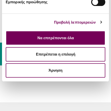
κρασιά
Εμπορικής προώθησης
Βιολογικά
Όχι
κρασιά
Προβολή λεπτομερειών
ΣΕΡΒΊΡΙΣΜΑ
Θαλασσινά, ψάρια ψητά,
Να επιτρέπονται όλα
αστακομακαρονάδα,
Συνοδεύει
Gift Card
μαγειρευτά με πλούσιες
λεμονάτες σάλτσες
Επιτρέπεται η επιλογή
Θερμοκρασία
10 - 12 °C
Σερβιρίσματος
Άρνηση