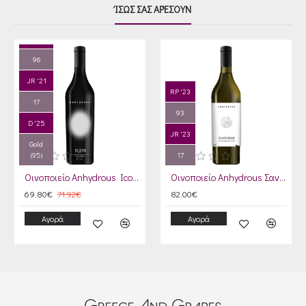
ΊΣΩΣ ΣΑΣ ΑΡΈΣΟΥΝ
RP '23
96
JR '21
RP '23
17
93
D '25
JR '23
Gold
(95)
17
Οινοποιείο Anhydrous Icon 2024
Οινοποιείο Anhydrous Σαντορίνη 2024
69.80€
71.92€
82.00€
Αγορά
Αγορά