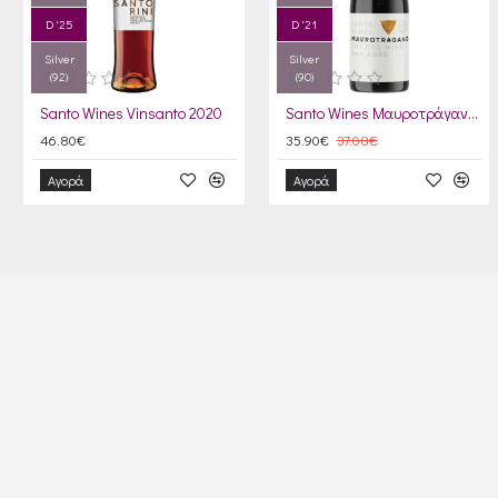
D '25
D '21
Silver
Silver
(92)
(90)
Santo Wines Vinsanto 2020
Santo Wines Μαυροτράγανο 2022
46.80€
35.90€
37.08€
Αγορά
Αγορά