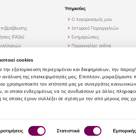
Υπηρεσίες
Ο λογαριασμός μου
πιβράβευσης
Ιστορικό Παραγγελιών
σεις (FAQs)
Ενημερώσεις
υναλλαγών
Παραγγελίες online
 εκτός Ελλάδος
Υπηρεσία λίστας κρασιών
μοποιεί cookies
αυτό που ψάχνω;
Χονδρική Πώληση
α την εξατομίκευση περιεχομένου και διαφημίσεων, την παροχ
Συνεργάτες
ν ανάλυση της επισκεψιμότητάς μας. Επιπλέον, μοιραζόμαστε 
Τροφοδοσία Σκαφών
ου χρησιμοποιείτε τον ιστότοπό μας με συνεργάτες κοινωνικώ
Επιχειρηματικό Δώρο
, οι οποίοι ενδεχομένως να τις συνδυάσουν με άλλες πληροφο
 τις οποίες έχουν συλλέξει σε σχέση με την από μέρους σας χ
ροτιμήσεις
Στατιστικά
Εμπορική