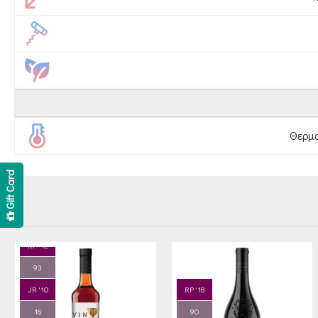
Θερμο
Gift Card
RP '12
93
JR '10
RP '18
16
90