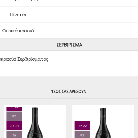
Πίνεται
Φυσικά κρασιά
ΣΕΡΒΊΡΙΣΜΑ
κρασία Σερβιρίσματος
ΊΣΩΣ ΣΑΣ ΑΡΈΣΟΥΝ
RP '22
92
JR '21
RP '22
16
93