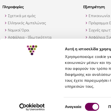
Πληροφορίες
Εξυπηρέτηση
Σχετικά με εμάς
Επικοινωνία
Ελληνικός Αμπελώνας
Πρόγραμμα Ε
Νομικοί Όροι
Συχνές ερωτή
Ασφάλεια - Ιδιωτικότητα
Ασφάλεια Σ
Τρόποι Αποστολής
Παραγγελίες
Αυτή η ιστοσελίδα χρησι
Διαθεσιμότητα προϊόντων
Πως θα βρώ 
Χρησιμοποιούμε cookie γι
Πολιτική επιστροφών
κοινωνικών μέσων και τη
GDPR
που αφορούν τον τρόπο π
διαφήμισης και αναλύσεων
τους έχετε παραχωρήσει ή
υπηρεσιών τους.
© 2026 greeceandgrapes.com
Επιλογή
Αναγκαία
Π
συγκατάθεσης