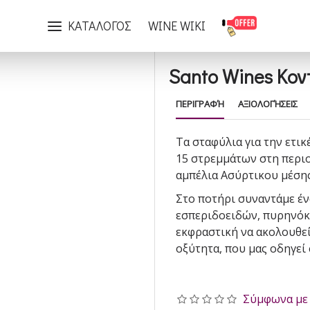
Santo Wines Κονταράδες Single Vineyard 2024
ΚΑΤΑΛΟΓΟΣ
WINE WIKI
Santo Wines Κον
ΠΕΡΙΓΡΑΦΉ
ΑΞΙΟΛΟΓΉΣΕΙΣ
Τα σταφύλια για την ετι
15 στρεμμάτων στη περι
αμπέλια Ασύρτικου μέσης
Στο ποτήρι συναντάμε έ
εσπεριδοειδών, πυρηνόκα
εκφραστική να ακολουθεί
οξύτητα, που μας οδηγεί 
Σύμφωνα με 