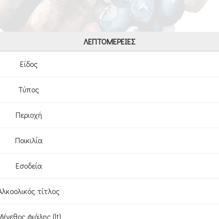
ΛΕΠΤΟΜΈΡΕΙΕΣ
Είδος
Τύπος
Περιοχή
Ποικιλία
Εσοδεία
Αλκοολικός τίτλος
έγεθος φιάλης (lt)