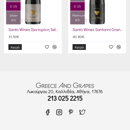
D '25
D '25
Silver
Platinum
(91)
(97)
Santo Wines Σαντορίνη Selection Cuvee 2023
Santo Wines Santorini Grande Reserve 2023
31.50€
40.80€
Αγορά
Αγορά
Λυκούργου 20, Καλλιθέα, Αθήνα, 17676
213 025 2215