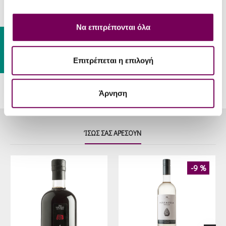
Συνοδεύει
χορτόπιτες και μεζεδάκια.
Να επιτρέπονται όλα
Θερμοκρασία
10 - 12 °C
Gift Card
Σερβιρίσματος
Επιτρέπεται η επιλογή
Άρνηση
ΊΣΩΣ ΣΑΣ ΑΡΈΣΟΥΝ
-9 %