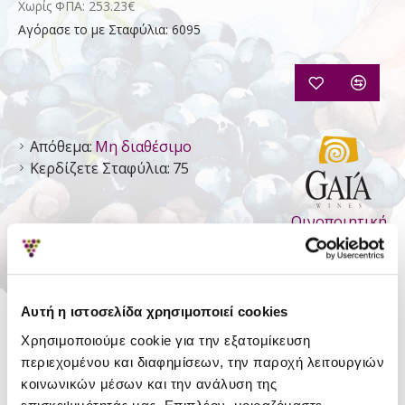
Χωρίς ΦΠΑ: 253.23€
Αγόρασε το με Σταφύλια: 6095
Απόθεμα:
Μη διαθέσιμο
Κερδίζετε Σταφύλια:
75
Οινοποιητική
Γαία
Αυτή η ιστοσελίδα χρησιμοποιεί cookies
ΛΕΠΤΟΜΈΡΕΙΕΣ
Χρησιμοποιούμε cookie για την εξατομίκευση
Είδος
Ησυχος Ξηρός
περιεχομένου και διαφημίσεων, την παροχή λειτουργιών
κοινωνικών μέσων και την ανάλυση της
Τύπος
Π.Ο.Π. Σαντορίνη