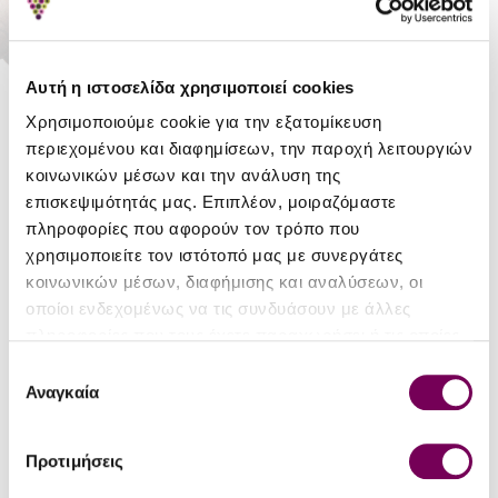
Χωρίς ΦΠΑ: 32.26€
Αγόρασε το με Σταφύλια: 785
Αυτή η ιστοσελίδα χρησιμοποιεί cookies
Χρησιμοποιούμε cookie για την εξατομίκευση
ΑΓΟΡΆ
περιεχομένου και διαφημίσεων, την παροχή λειτουργιών
κοινωνικών μέσων και την ανάλυση της
επισκεψιμότητάς μας. Επιπλέον, μοιραζόμαστε
Απόθεμα:
Διαθέσιμο
πληροφορίες που αφορούν τον τρόπο που
Κερδίζετε Σταφύλια:
15
χρησιμοποιείτε τον ιστότοπό μας με συνεργάτες
κοινωνικών μέσων, διαφήμισης και αναλύσεων, οι
Δουλουφάκης
οποίοι ενδεχομένως να τις συνδυάσουν με άλλες
- Οινοποιείο
πληροφορίες που τους έχετε παραχωρήσει ή τις οποίες
έχουν συλλέξει σε σχέση με την από μέρους σας χρήση
Επιλογή
των υπηρεσιών τους.
Αναγκαία
συγκατάθεσης
ΣΧΕΤΙΚΆ ΜΕ ΤΟ ΚΑΛΆΘΙ ΔΏΡΟΥ
Προτιμήσεις
Αριθμός φιαλών
3