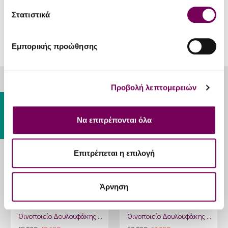
Στατιστικά
Εμπορικής προώθησης
Προβολή λεπτομερειών
ΊΣΩΣ ΣΑΣ ΑΡΈΣΟΥΝ
Gift Card
RP '17
Να επιτρέπονται όλα
89
JR '16
Επιτρέπεται η επιλογή
16
D '16
Άρνηση
Silver
(90)
Οινοποιείο Δουλουφάκης Sparkling Brut
Οινοποιείο Δουλουφάκης Δάφνιος Βιδιανό Κάθετη Συλλογή (Συλλεκτική κασετίνα)