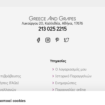
Λυκούργου 20, Καλλιθέα, Αθήνα, 17676
213 025 2215
Υπηρεσίες
Ο λογαριασμός μου
πιβράβευσης
Ιστορικό Παραγγελιών
σεις (FAQs)
Ενημερώσεις
υναλλαγών
Παραγγελίες online
 εκτός Ελλάδος
Υπηρεσία λίστας κρασιών
μοποιεί cookies
αυτό που ψάχνω;
Χονδρική Πώληση