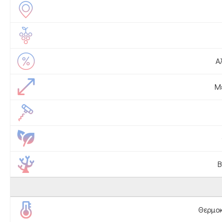
Α
Μέ
Β
Θερμοκ