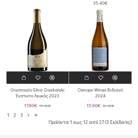
35.40€
Οινοποιείο Silva Daskalaki
Oenops Wines Βιδιανό
Ένστικτο Λευκός 2023
2024
17.90€
15.90€
19.96€
16.40€
1
2
3
Προϊόντα 1 εως 12 από 27 (3 Σελίδα/ες)