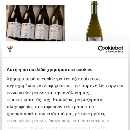
Αυτή η ιστοσελίδα χρησιμοποιεί cookies
Οινοποιείο Δουλουφάκης
Οινοποιείο Silva Daskalaki
Χρησιμοποιούμε cookie για την εξατομίκευση
Δάφνιος Βιδιανό Κάθετη
Vorinos Λευκός 2022
περιεχομένου και διαφημίσεων, την παροχή λειτουργιών
Συλλογή (Συλλεκτική
10.90€
κοινωνικών μέσων και την ανάλυση της
κασετίνα)
επισκεψιμότητάς μας. Επιπλέον, μοιραζόμαστε
59.90€
62.00€
πληροφορίες που αφορούν τον τρόπο που
χρησιμοποιείτε τον ιστότοπό μας με συνεργάτες
κοινωνικών μέσων, διαφήμισης και αναλύσεων, οι
οποίοι ενδεχομένως να τις συνδυάσουν με άλλες