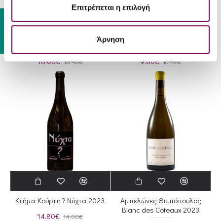
Επιτρέπεται η επιλογή
Gift Card
Θ{έρως} Wines Collectiva
Οινοποιείο Λυραράκης
Άρνηση
Βιδιανό 2023
Λευκό 2024
18.00€
9.00€
18.40€
10.42€
Κτήμα Κούρτη ? Νύχτα 2023
Αμπελώνες Θυμιόπουλος
Blanc des Coteaux 2023
14.80€
14.88€