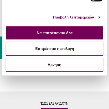
Βιολογικά
Όχι
κρασιά
Προβολή λεπτομερειών
ΣΕΡΒΊΡΙΣΜΑ
Πλατό αλλαντικών, σπαγγέτι,
Να επιτρέπονται όλα
Συνοδεύει
πίτσες, πουλερικά, πιάτα με
Gift Card
γαρίδες ή σολομό.
Επιτρέπεται η επιλογή
Θερμοκρασία
8 – 10 °C
Σερβιρίσματος
Άρνηση
ΊΣΩΣ ΣΑΣ ΑΡΈΣΟΥΝ