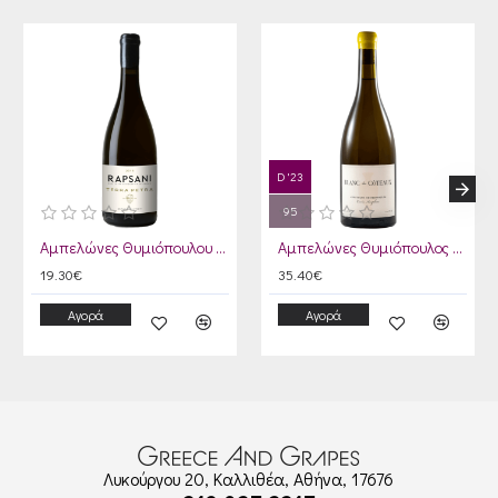
D '23
95
Αμπελώνες Θυμιόπουλου Ραψάνη Terra Petra 2020
Αμπελώνες Θυμιόπουλος Blanc des Coteaux 2023
19.30€
35.40€
Αγορά
Αγορά
Λυκούργου 20, Καλλιθέα, Αθήνα, 17676