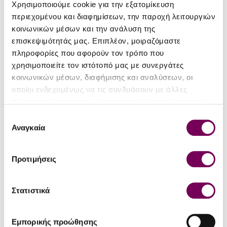
Χρησιμοποιούμε cookie για την εξατομίκευση
ΛΕΠΤΟΜΈΡΕΙΕΣ
περιεχομένου και διαφημίσεων, την παροχή λειτουργιών
κοινωνικών μέσων και την ανάλυση της
Είδος
Ησυχος Ξηρός
επισκεψιμότητάς μας. Επιπλέον, μοιραζόμαστε
Τύπος
Π.Γ.Ε. Μακεδονία
πληροφορίες που αφορούν τον τρόπο που
χρησιμοποιείτε τον ιστότοπό μας με συνεργάτες
Περιοχή
Νάουσα
κοινωνικών μέσων, διαφήμισης και αναλύσεων, οι
οποίοι ενδεχομένως να τις συνδυάσουν με άλλες
Ποικιλία
Ξινόμαυρο
πληροφορίες που τους έχετε παραχωρήσει ή τις οποίες
Εσοδεία
2025
έχουν συλλέξει σε σχέση με την από μέρους σας χρήση
Επιλογή
των υπηρεσιών τους.
Αναγκαία
συγκατάθεσης
Αλκοολικός
12.5%
τίτλος
Προτιμήσεις
Μέγεθος
0.75
φιάλης (lt)
Στατιστικά
Παλαίωση /
3 μήνες σε δρύινα βαρέλια.
Ωρίμαση
Εμπορικής προώθησης
Πίνεται
Από 1 ως 3 χρόνια