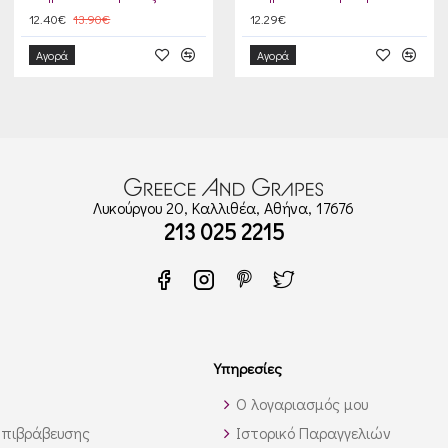
12.40€
13.90€
12.29€
Αγορά
Αγορά
Λυκούργου 20, Καλλιθέα, Αθήνα, 17676
213 025 2215
Υπηρεσίες
Ο λογαριασμός μου
πιβράβευσης
Ιστορικό Παραγγελιών