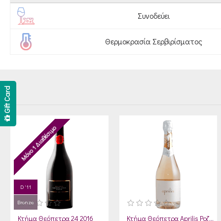
Συνοδεύει
Θερμοκρασία Σερβιρίσματος
Gift Card
Μόνο 1 Διαθέσιμο
D '11
Bronze
Κτήμα Θεόπετρα 24 2016
Κτήμα Θεόπετρα Aprilis Ροζέ Αφρώδης 2023