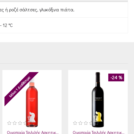
ς ή ροζέ σάλτσες, γλυκόξινα πιάτα.
- 12 °C
-24 %
Μόνο 1 Διαθέσιμο
Οινοποιία Τσιλιλής Ασκητικός Ροζέ 2023
Οινοποιία Τσιλιλής Ασκητικός Ερυθρός 2020