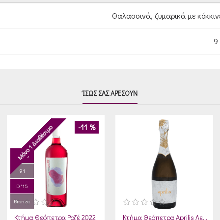
Θαλασσινά, ζυμαρικά με κόκκινε
9 
ΊΣΩΣ ΣΑΣ ΑΡΈΣΟΥΝ
-11 %
Μόνο 1 Διαθέσιμο
RP '16
91
D '15
Bronze
Κτήμα Θεόπετρα Ροζέ 2022
Κτήμα Θεόπετρα Aprilis Λευκός Αφρώδης 2022