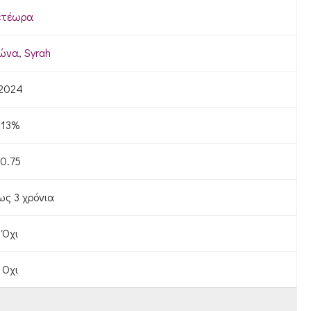
ετέωρα
ιώνα
,
Syrah
2024
13%
0.75
ως 3 χρόνια
Όχι
Οχι