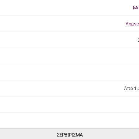
Μ
Λημν
Από 1 
ΣΕΡΒΊΡΙΣΜΑ