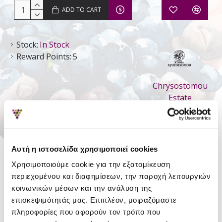
ADD TO CART
Stock:
In Stock
Reward Points:
5
Chrysostomou
Estate
DETAILS
Αυτή η ιστοσελίδα χρησιμοποιεί cookies
Style
Still Dry
Χρησιμοποιούμε cookie για την εξατομίκευση
περιεχομένου και διαφημίσεων, την παροχή λειτουργιών
Type
P.G.I. Pieria
κοινωνικών μέσων και την ανάλυση της
Region
Pieria Wines
επισκεψιμότητάς μας. Επιπλέον, μοιραζόμαστε
πληροφορίες που αφορούν τον τρόπο που
Variety
Sauvignon Blanc
,
Chardonnay