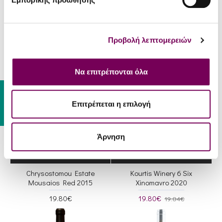
Navitas Winery Mountcloud
Pieria Eratini Winery Gymnos
Rose 2023
Vasilias (Naked King) 2020
16.40€
34.70€
17.05€
Προβολή λεπτομερειών
Να επιτρέπονται όλα
Gift Card
Επιτρέπεται η επιλογή
Άρνηση
Chrysostomou Estate
Kourtis Winery 6 Six
Mousaios Red 2015
Xinomavro 2020
19.80€
19.80€
19.84€