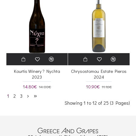
Kourtis Winery ? Nychta
Chrysostomou Estate Pieros
2023
2024
14.80€
10.90€
14.88€
11.16€
1
2
3
Showing 1 to 12 of 25 (3 Pages)