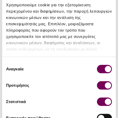
D '21
Χρησιμοποιούμε cookie για την εξατομίκευση
JR '16
Bronze
περιεχομένου και διαφημίσεων, την παροχή λειτουργιών
17
(86)
κοινωνικών μέσων και την ανάλυση της
επισκεψιμότητάς μας. Επιπλέον, μοιραζόμαστε
πληροφορίες που αφορούν τον τρόπο που
Dougos Winery
Pieria Eratini Winery Naked
χρησιμοποιείτε τον ιστότοπό μας με συνεργάτες
Mavrotragano 2020
Queen 2022
κοινωνικών μέσων, διαφήμισης και αναλύσεων, οι
50.90€
19.50€
52.10€
19.80€
οποίοι ενδεχομένως να τις συνδυάσουν με άλλες
πληροφορίες που τους έχετε παραχωρήσει ή τις οποίες
έχουν συλλέξει σε σχέση με την από μέρους σας χρήση
Επιλογή
των υπηρεσιών τους.
Αναγκαία
συγκατάθεσης
Προτιμήσεις
RP '12
Στατιστικά
90
Εμπορικής προώθησης