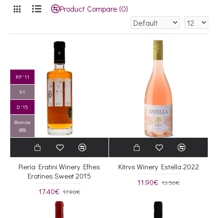
Product Compare (0)
RP '11
91
D '15
Bronze
(88)
Pieria Eratini Winery Efhes
Kitrvs Winery Estella 2022
Eratines Sweet 2015
11.90€
13.50€
17.40€
17.98€