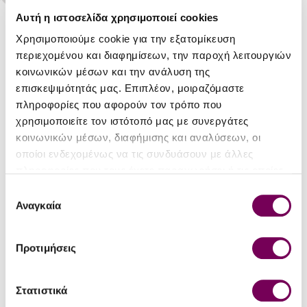
Αυτή η ιστοσελίδα χρησιμοποιεί cookies
Χρησιμοποιούμε cookie για την εξατομίκευση
DETAILS
περιεχομένου και διαφημίσεων, την παροχή λειτουργιών
κοινωνικών μέσων και την ανάλυση της
Style
Still Dry
επισκεψιμότητάς μας. Επιπλέον, μοιραζόμαστε
πληροφορίες που αφορούν τον τρόπο που
Type
Product of Greece
χρησιμοποιείτε τον ιστότοπό μας με συνεργάτες
Region
Chania
κοινωνικών μέσων, διαφήμισης και αναλύσεων, οι
οποίοι ενδεχομένως να τις συνδυάσουν με άλλες
Variety
Romeiko
πληροφορίες που τους έχετε παραχωρήσει ή τις οποίες
έχουν συλλέξει σε σχέση με την από μέρους σας χρήση
Vintage
2024
Επιλογή
των υπηρεσιών τους.
Αναγκαία
συγκατάθεσης
Alcohol Vol
13.5%
Bottle Size
Προτιμήσεις
0.75
(lt)
Vinification
Στατιστικά
Aged in French oak barrels.
method