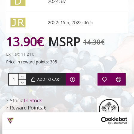
2024: 87
2022: 16.5, 2023: 16.5
13.90€
MSRP
14.30€
Ex Tax: 11.21€
Price in reward points: 305
ADD TO CART
Stock:
In Stock
Reward Points:
6
Manousakis -
Winery