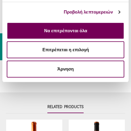
SERVING
Προβολή λεπτομερειών
Tomato braised dishes, red meats,
Food-Pair
barbecue, charcuterie, spicy yellow
Να επιτρέπονται όλα
cheeses.
Gift Card
Serve
16 - 18 °C
Επιτρέπεται η επιλογή
Temp
Άρνηση
RELATED PRODUCTS