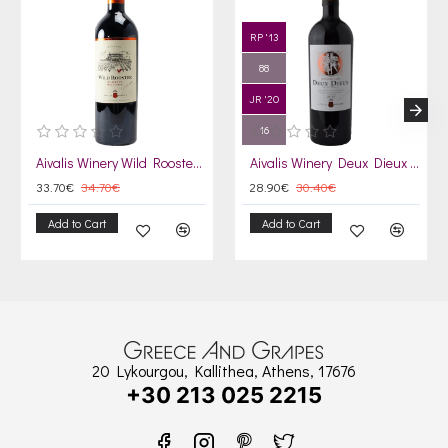
RP '13
88
JR '20
16
Aivalis Winery Wild Rooster 2021
Aivalis Winery Deux Dieux 2022
33.70€
34.70€
28.90€
30.40€
Add to Cart
Add to Cart
20 Lykourgou, Kallithea, Athens, 17676
+30 213 025 2215