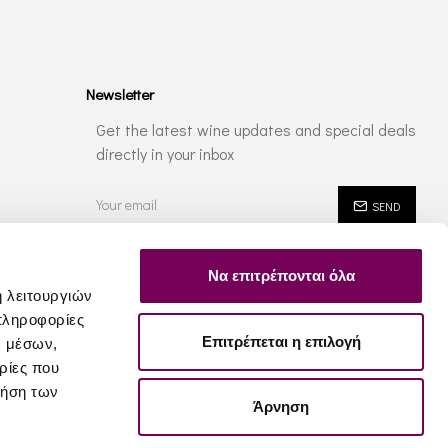
Newsletter
Get the latest wine updates and special deals
directly in your inbox
SEND
I have read and agree to the
Privacy Policy
Να επιτρέπονται όλα
ή λειτουργιών
πληροφορίες
Επιτρέπεται η επιλογή
ν μέσων,
ρίες που
ρήση των
Άρνηση