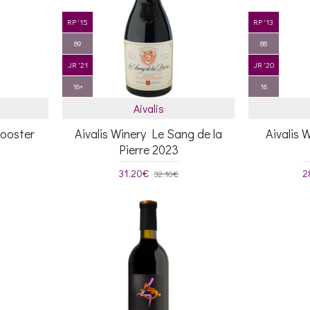
RP '15
RP '13
89
88
JR '21
JR '20
16+
16
Aivalis
Rooster
Aivalis Winery Le Sang de la
Aivalis 
Pierre 2023
31.20€
2
32.10€