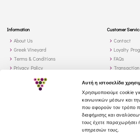
Information
Customer Servic
About Us
Contact
Greek Vineyard
Loyalty Pro
Terms & Conditions
FAQs
Privacy Policy
Transaction
Shipping Methods
Orders outs
Αυτή η ιστοσελίδα χρησι
Stock Availability
How to sear
Χρησιμοποιούμε cookie γι
Return Policy
κοινωνικών μέσων και τη
GDPR
που αφορούν τον τρόπο π
διαφήμισης και αναλύσεων
τους έχετε παραχωρήσει ή
υπηρεσιών τους.