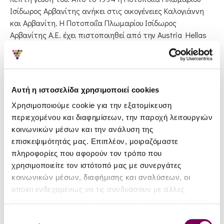
Ισίδωρος Αρβανίτης ανήκει στις οικογένειες Καλογιάννη
και Αρβανίτη. Η Ποτοποιΐα Πλωμαρίου Ισίδωρος
Αρβανίτης Α.Ε. έχει πιστοποιηθεί από την Austria Hellas
για την εφαρμογή του συστήματος HACCP στην
παραγωγή, την εμφιάλωση και τη διανομή των
προϊόντων της. Το 2006 το Ούζο Πλωμαρίου Ισιδώρου
Αρβανίτου βραβεύτηκε από την Internationaler Spirituosen
Αυτή η ιστοσελίδα χρησιμοποιεί cookies
Wettbewerb με το αργυρό μετάλλιο.
Χρησιμοποιούμε cookie για την εξατομίκευση
περιεχομένου και διαφημίσεων, την παροχή λειτουργιών
κοινωνικών μέσων και την ανάλυση της
επισκεψιμότητάς μας. Επιπλέον, μοιραζόμαστε
πληροφορίες που αφορούν τον τρόπο που
χρησιμοποιείτε τον ιστότοπό μας με συνεργάτες
κοινωνικών μέσων, διαφήμισης και αναλύσεων, οι
οποίοι ενδεχομένως να τις συνδυάσουν με άλλες
πληροφορίες που τους έχετε παραχωρήσει ή τις οποίες
έχουν συλλέξει σε σχέση με την από μέρους σας χρήση
Επιλογή