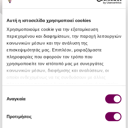
ΑΓΟΡΆ
Αυτή η ιστοσελίδα χρησιμοποιεί cookies
Χρησιμοποιούμε cookie για την εξατομίκευση
Απόθεμα:
Σε Απόθεμα
περιεχομένου και διαφημίσεων, την παροχή λειτουργιών
Κερδίζετε Σταφύλια:
12
κοινωνικών μέσων και την ανάλυση της
επισκεψιμότητάς μας. Επιπλέον, μοιραζόμαστε
πληροφορίες που αφορούν τον τρόπο που
Πλωμαρίου -
χρησιμοποιείτε τον ιστότοπό μας με συνεργάτες
Ποτοποιία
κοινωνικών μέσων, διαφήμισης και αναλύσεων, οι
οποίοι ενδεχομένως να τις συνδυάσουν με άλλες
πληροφορίες που τους έχετε παραχωρήσει ή τις οποίες
έχουν συλλέξει σε σχέση με την από μέρους σας χρήση
ΛΕΠΤΟΜΈΡΕΙΕΣ
Επιλογή
των υπηρεσιών τους.
Αναγκαία
συγκατάθεσης
Αλκοολικός τίτλος
40%
Προτιμήσεις
Μέγεθος φιάλης (lt)
0.7