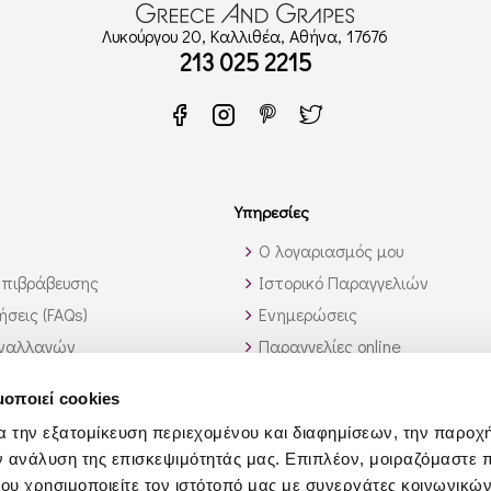
Λυκούργου 20, Καλλιθέα, Αθήνα, 17676
213 025 2215
Υπηρεσίες
Ο λογαριασμός μου
πιβράβευσης
Ιστορικό Παραγγελιών
σεις (FAQs)
Ενημερώσεις
υναλλαγών
Παραγγελίες online
 εκτός Ελλάδος
Υπηρεσία λίστας κρασιών
μοποιεί cookies
αυτό που ψάχνω;
Χονδρική Πώληση
α την εξατομίκευση περιεχομένου και διαφημίσεων, την παροχ
Συνεργάτες
ν ανάλυση της επισκεψιμότητάς μας. Επιπλέον, μοιραζόμαστε 
Τροφοδοσία Σκαφών
ου χρησιμοποιείτε τον ιστότοπό μας με συνεργάτες κοινωνικώ