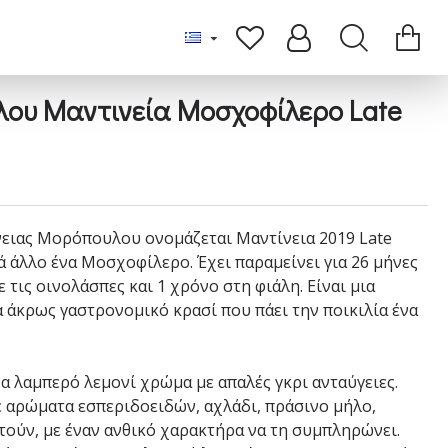
ου Μαντινεία Μοσχοφίλερο Late
ένειας Μορόπουλου ονομάζεται Μαντίνεια 2019 Late
λά άλλο ένα Μοσχοφίλερο. Έχει παραμείνει για 26 μήνες
 τις οινολάσπες και 1 χρόνο στη φιάλη. Είναι μια
α άκρως γαστρονομικό κρασί που πάει την ποικιλία ένα
α λαμπερό λεμονί χρώμα με απαλές γκρι ανταύγειες.
με αρώματα εσπεριδοειδών, αχλάδι, πράσινο μήλο,
ούν, με έναν ανθικό χαρακτήρα να τη συμπληρώνει.