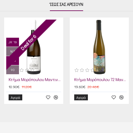
ΊΣΩΣ ΣΑΣ ΑΡΈΣΟΥΝ
Deal for 6
JR '19
16.5
D '19
90
Κτήμα Μορόπουλου Μαντινεία Μοσχοφίλερο 2024
Κτήμα Μορόπουλου 72 Μαντινεία 2021
10.90€
11.20€
19.60€
20.46€
Αγορά
Αγορά