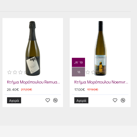
JR '19
16
Κτήμα Μορόπουλου Remuage 2020
Κτήμα Μορόπουλου Noemvris Late Harvest 2024
26.40€
27.28€
17.00€
17.98€
Αγορά
Αγορά