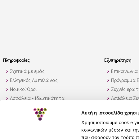
Πληροφορίες
Εξυπηρέτηση
Σχετικά με εμάς
Επικοινωνία
Ελληνικός Αμπελώνας
Πρόγραμμα Ε
Νομικοί Όροι
Συχνές ερωτή
Ασφάλεια - Ιδιωτικότητα
Ασφάλεια Σ
Τρόποι Αποστολής
Παραγγελίες
Αυτή η ιστοσελίδα χρησι
Διαθεσιμότητα προϊόντων
Πως θα βρώ 
Χρησιμοποιούμε cookie γι
Πολιτική επιστροφών
κοινωνικών μέσων και τη
GDPR
που αφορούν τον τρόπο π