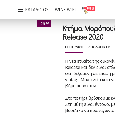
Κτήμα Μορόπουλου Μαντινεία Μοσχοφίλερο Late Release 2020
ΚΑΤΑΛΟΓΟΣ
WINE WIKI
-26 %
Κτήμα Μορόπουλ
Release 2020
ΠΕΡΙΓΡΑΦΉ
ΑΞΙΟΛΟΓΉΣΕΙΣ
Η νέα ετικέτα της οικογ
Release και δεν είναι απ
στη δεξαμενή σε επαφή με
vintage Μαντινεία και έν
βήμα παρακάτω.
Στο ποτήρι βρίσκουμε έν
Στη μύτη είναι έντονο, 
βασιλικό να πρωταγωνιστ