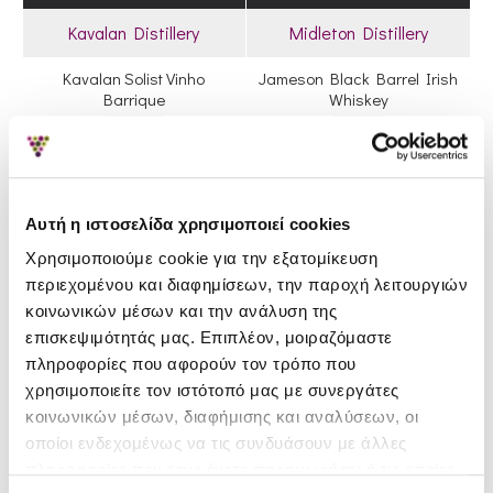
Kavalan Distillery
Midleton Distillery
Kavalan Solist Vinho
Jameson Black Barrel Irish
Barrique
Whiskey
219.50€
34.20€
Μόνο 1 Διαθέσιμο
1 - 2 Ημέρες
Αυτή η ιστοσελίδα χρησιμοποιεί cookies
Χρησιμοποιούμε cookie για την εξατομίκευση
περιεχομένου και διαφημίσεων, την παροχή λειτουργιών
κοινωνικών μέσων και την ανάλυση της
επισκεψιμότητάς μας. Επιπλέον, μοιραζόμαστε
πληροφορίες που αφορούν τον τρόπο που
χρησιμοποιείτε τον ιστότοπό μας με συνεργάτες
κοινωνικών μέσων, διαφήμισης και αναλύσεων, οι
οποίοι ενδεχομένως να τις συνδυάσουν με άλλες
Mackmyra Whisky
Aberlour Distillery
πληροφορίες που τους έχετε παραχωρήσει ή τις οποίες