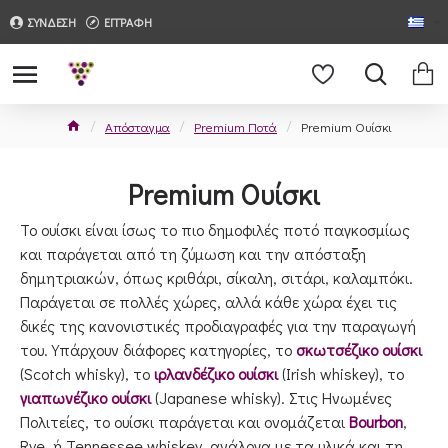
ΣΥΝΔΕΣΗ
ΕΓΓΡΑΦΗ
Απόσταγμα
Premium Ποτά
Premium Ουίσκι
Premium Ουίσκι
Το ουίσκι είναι ίσως το πιο δημοφιλές ποτό παγκοσμίως
και παράγεται από τη ζύμωση και την απόσταξη
δημητριακών, όπως κριθάρι, σίκαλη, σιτάρι, καλαμπόκι.
Παράγεται σε πολλές χώρες, αλλά κάθε χώρα έχει τις
δικές της κανονιστικές προδιαγραφές για την παραγωγή
του. Υπάρχουν διάφορες κατηγορίες, το
σκωτσέζικο ουίσκι
(Scotch whisky), το
ιρλανδέζικο ουίσκι
(Irish whiskey), το
γιαπωνέζικο ουίσκι
(Japanese whisky). Στις Ηνωμένες
Πολιτείες, το ουίσκι παράγεται και ονομάζεται
Bourbon
,
Rye, ή Tennessee whiskey, ανάλογα με τα υλικά και τη