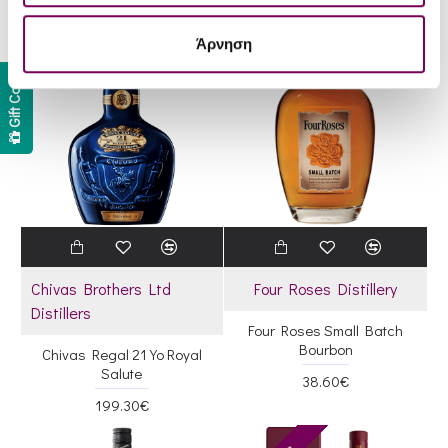
37.30€
Άρνηση
Gift Card
Chivas Brothers Ltd
Four Roses Distillery
Distillers
Four Roses Small Batch
Bourbon
Chivas Regal 21 Υο Royal
Salute
38.60€
199.30€