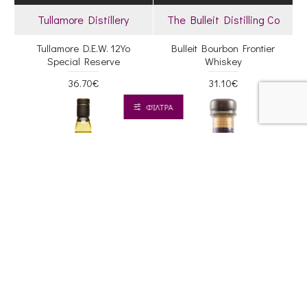
Tullamore Distillery
The Bulleit Distilling Co
Tullamore D.E.W. 12Yo
Bulleit Bourbon Frontier
Special Reserve
Whiskey
36.70€
31.10€
ΦΊΛΤΡΑ
Caol Ila Distillery
Cardhu Distillery
Caol Ila 12 Yo Whiskey
Cardhu 18yo Whiskey