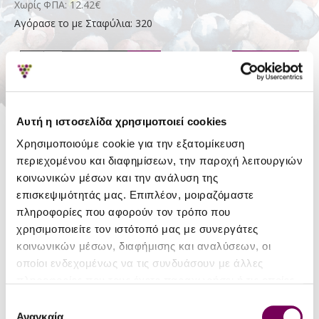
Χωρίς ΦΠΑ: 12.42€
Αγόρασε το με Σταφύλια: 320
ΑΓΟΡΆ
Απόθεμα:
Σε Απόθεμα
Bodegas
Αυτή η ιστοσελίδα χρησιμοποιεί cookies
Κερδίζετε Σταφύλια:
5
Concavins
Χρησιμοποιούμε cookie για την εξατομίκευση
περιεχομένου και διαφημίσεων, την παροχή λειτουργιών
κοινωνικών μέσων και την ανάλυση της
ΛΕΠΤΟΜΈΡΕΙΕΣ
επισκεψιμότητάς μας. Επιπλέον, μοιραζόμαστε
πληροφορίες που αφορούν τον τρόπο που
Είδος
Brut
χρησιμοποιείτε τον ιστότοπό μας με συνεργάτες
κοινωνικών μέσων, διαφήμισης και αναλύσεων, οι
Περιοχή
Ισπανία
οποίοι ενδεχομένως να τις συνδυάσουν με άλλες
πληροφορίες που τους έχετε παραχωρήσει ή τις οποίες
έχουν συλλέξει σε σχέση με την από μέρους σας χρήση
Ποικιλία
Trepat
Επιλογή
των υπηρεσιών τους.
Αναγκαία