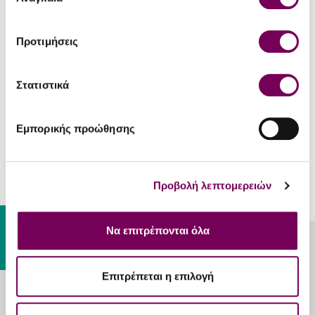
συγκατάθεσης
Αλκοολικός τίτλος
12%
Προτιμήσεις
Μέγεθος φιάλης (lt)
0.75
Στατιστικά
ΣΕΡΒΊΡΙΣΜΑ
Θερμοκρασία Σερβιρίσματος
6 - 8 °C
Εμπορικής προώθησης
Προβολή λεπτομερειών
Gift Card
Να επιτρέπονται όλα
ΊΣΩΣ ΣΑΣ ΑΡΈΣΟΥΝ
Επιτρέπεται η επιλογή