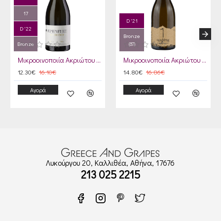
17
D '21
D '22
Bronze
Bronze
(87)
Μικροοινοποιία Ακριώτου Ερημίτης Λευκός 2022
Μικροοινοποιία Ακριώτου Ορειβάτης The Wild Mountaineer Λευκός 2021
12.30€
16.10€
14.80€
16.86€
Αγορά
Αγορά
Λυκούργου 20, Καλλιθέα, Αθήνα, 17676
213 025 2215