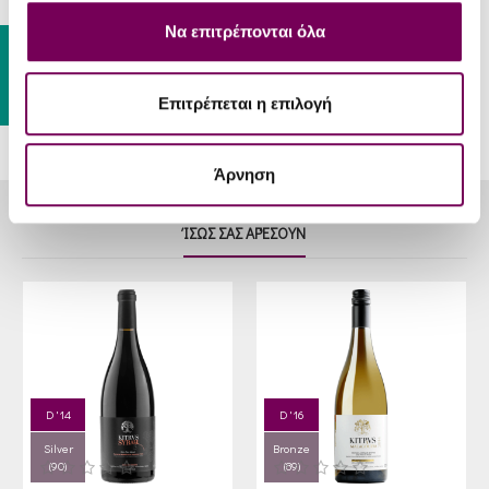
Θερμοκρασία
9 - 12 °C
Σερβιρίσματος
Να επιτρέπονται όλα
Gift Card
Επιτρέπεται η επιλογή
Άρνηση
ΊΣΩΣ ΣΑΣ ΑΡΈΣΟΥΝ
D '14
D '16
Silver
Bronze
(90)
(89)