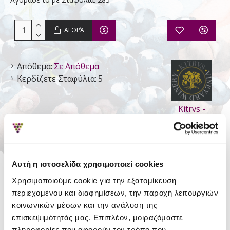
ΑΓΟΡΆ
Απόθεμα:
Σε Απόθεμα
Κερδίζετε Σταφύλια:
5
Kitrvs -
Οινοποιείο
Αυτή η ιστοσελίδα χρησιμοποιεί cookies
ΛΕΠΤΟΜΈΡΕΙΕΣ
Χρησιμοποιούμε cookie για την εξατομίκευση
Είδος
Ησυχος Ξηρός
περιεχομένου και διαφημίσεων, την παροχή λειτουργιών
κοινωνικών μέσων και την ανάλυση της
Τύπος
Π.Γ.Ε. Πιερία
επισκεψιμότητάς μας. Επιπλέον, μοιραζόμαστε
Περιοχή
Πιερία
πληροφορίες που αφορούν τον τρόπο που