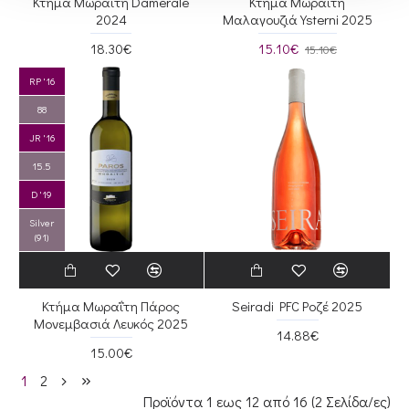
Κτήμα Μωραΐτη Damerale
Κτήμα Μωραΐτη
2024
Μαλαγουζιά Ysterni 2025
18.30€
15.10€
15.10€
RP '16
88
JR '16
15.5
D '19
Silver
(91)
Κτήμα Μωραΐτη Πάρος
Seiradi PFC Ροζέ 2025
Μονεμβασιά Λευκός 2025
14.88€
15.00€
1
2
Προϊόντα 1 εως 12 από 16 (2 Σελίδα/ες)