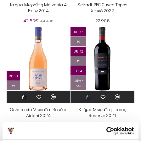
Κτήμα Μωραΐτη Malvasia 4
Seiradi PFC Cuvee Topos
Ετών 2014
λευκό 2022
42.50€
22.90€
44.40€
RP '17
89
JR '12
15
D '24
RP '21
Silver
89
(90)
Οινοποιείο Μωραΐτη Rosé d'
Κτήμα Μωραΐτη Πάρος
Aidani 2024
Reserve 2021
12.90€
25.80€
13.00€