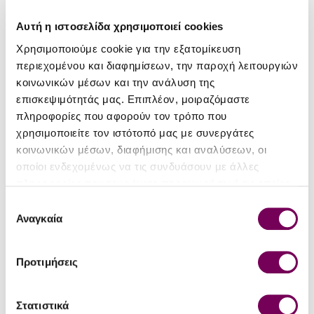
Αυτή η ιστοσελίδα χρησιμοποιεί cookies
Χρησιμοποιούμε cookie για την εξατομίκευση
περιεχομένου και διαφημίσεων, την παροχή λειτουργιών
κοινωνικών μέσων και την ανάλυση της
RP '21
επισκεψιμότητάς μας. Επιπλέον, μοιραζόμαστε
89+
πληροφορίες που αφορούν τον τρόπο που
χρησιμοποιείτε τον ιστότοπό μας με συνεργάτες
κοινωνικών μέσων, διαφήμισης και αναλύσεων, οι
Κτήμα Μωραΐτη Ασύρτικο
Οινοποιείο Μωραΐτη
οποίοι ενδεχομένως να τις συνδυάσουν με άλλες
2024
Θαψανά 2023
πληροφορίες που τους έχετε παραχωρήσει ή τις οποίες
20.50€
32.20€
20.83€
32.49€
έχουν συλλέξει σε σχέση με την από μέρους σας χρήση
Επιλογή
των υπηρεσιών τους.
Αναγκαία
συγκατάθεσης
Προτιμήσεις
Στατιστικά