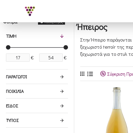
Φίλτρα
Καθαρισμός
Ήπειρος
ΤΙΜΉ
Στην Ήπειρο παράγονται 
ξεχωριστό terroir της π
ξεχωριστά για το στυλ τ
€
€
Σύγκριση Προ
ΠΑΡΑΓΩΓΟΊ
ΠΟΙΚΙΛΊΑ
ΕΊΔΟΣ
ΤΎΠΟΣ