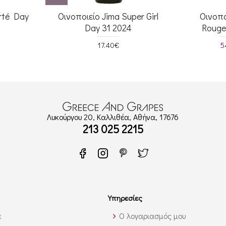
rté Day
Οινοποιείο Jima Super Girl
Οινοπ
Day 31 2024
Rouge
17.40€
5
Λυκούργου 20, Καλλιθέα, Αθήνα, 17676
213 025 2215
Υπηρεσίες
α
Ο λογαριασμός μου