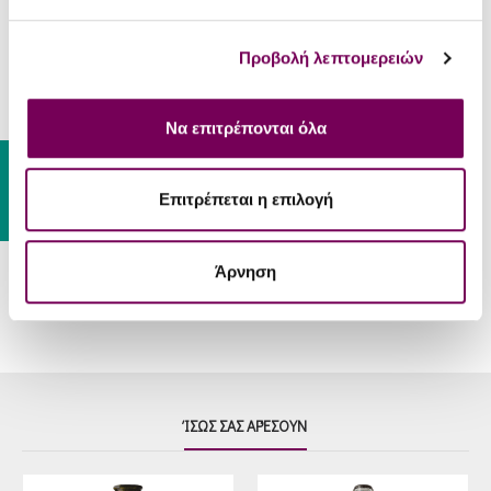
Όχι
κρασιά
Προβολή λεπτομερειών
ΣΕΡΒΊΡΙΣΜΑ
Κρεατικά, κοκκινιστά, λαδερά,
Να επιτρέπονται όλα
Συνοδεύει
παστίτσιο, μουσακάς, κίτρινα
τυριά.
Gift Card
Θερμοκρασία
Επιτρέπεται η επιλογή
16 - 18 °C
Σερβιρίσματος
Άρνηση
ΊΣΩΣ ΣΑΣ ΑΡΈΣΟΥΝ