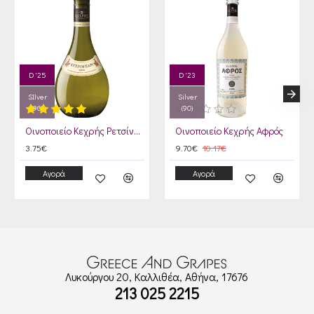
D '25
D '23
SIlver
Silver
(90)
(90)
Οινοποιείο Κεχρής Ρετσίνα Κεχριμπάρι
Οινοποιείο Κεχρής Αφρός
3.75€
9.70€
10.17€
Αγορά
Αγορά
Λυκούργου 20, Καλλιθέα, Αθήνα, 17676
213 025 2215