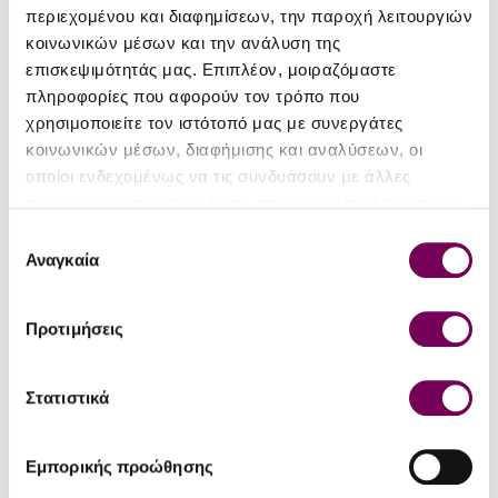
περιεχομένου και διαφημίσεων, την παροχή λειτουργιών
κοινωνικών μέσων και την ανάλυση της
ΛΕΠΤΟΜΈΡΕΙΕΣ
επισκεψιμότητάς μας. Επιπλέον, μοιραζόμαστε
πληροφορίες που αφορούν τον τρόπο που
Είδος
Ησυχος Ξηρός
χρησιμοποιείτε τον ιστότοπό μας με συνεργάτες
Τύπος
Π.Γ.Ε. Πλαγιές Πάικου
κοινωνικών μέσων, διαφήμισης και αναλύσεων, οι
οποίοι ενδεχομένως να τις συνδυάσουν με άλλες
Περιοχή
Θεσσαλονίκη
πληροφορίες που τους έχετε παραχωρήσει ή τις οποίες
Ποικιλία
Ξινόμαυρο
έχουν συλλέξει σε σχέση με την από μέρους σας χρήση
Επιλογή
των υπηρεσιών τους.
Αναγκαία
συγκατάθεσης
Εσοδεία
2021
Αλκοολικός
13.5%
Προτιμήσεις
τίτλος
Μέγεθος
0.75
Στατιστικά
φιάλης (lt)
Πίνεται
Επιδέχεται παλαίωση
Εμπορικής προώθησης
Φυσικά