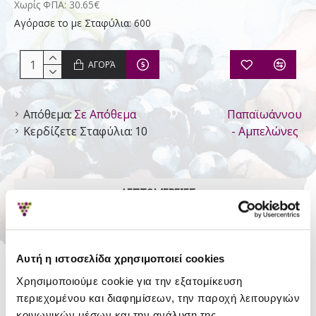
Χωρίς ΦΠΑ: 30.65€
Αγόρασε το με Σταφύλια: 600
ΑΓΟΡΆ
Απόθεμα:
Σε Απόθεμα
Παπαϊωάννου
Κερδίζετε Σταφύλια:
10
- Αμπελώνες
ΛΕΠΤΟΜΈΡΕΙΕΣ
Είδος
Ησυχος Ξηρός
Τύπος
Επιτραπέζιος Οίνος
Αυτή η ιστοσελίδα χρησιμοποιεί cookies
Περιοχή
Κρασιά Νεμέας
Χρησιμοποιούμε cookie για την εξατομίκευση
περιεχομένου και διαφημίσεων, την παροχή λειτουργιών
Ποικιλία
Petit Verdot
κοινωνικών μέσων και την ανάλυση της