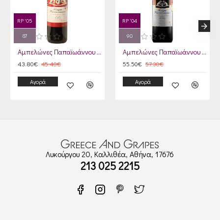
RP '05
RP '04
87
90
Αμπελώνες Παπαϊωάννου Μικροκλίμα 2015
Αμπελώνες Παπαϊωάννου Terroir Νεμέα 2014
43.80€
45.40€
55.50€
57.30€
Αγορά
Αγορά
Λυκούργου 20, Καλλιθέα, Αθήνα, 17676
213 025 2215