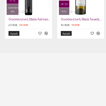
D '12
JR '23
Commended
(83)
16.5+
Οινοποιητική Ιδαία Λιάτικο 2013
Οινοποιητική Ιδαία Λευκός 2023
23.90€
24.70€
10.80€
11.00€
Αγορά
Αγορά