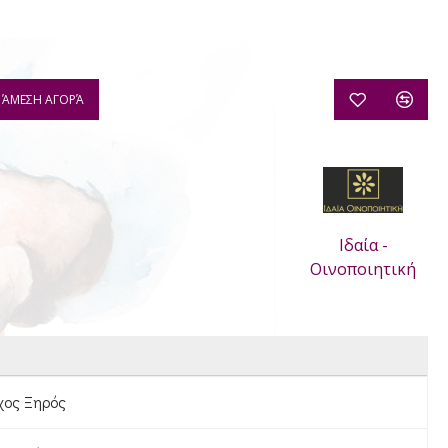
ΆΜΕΣΗ ΑΓΟΡΆ
Ιδαία -
Οινοποιητική
χος Ξηρός