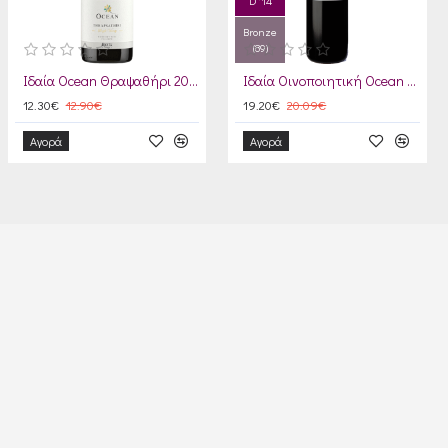
D '14
Bronze
(89)
Ιδαία Ocean Θραψαθήρι 2024
Ιδαία Οινοποιητική Ocean Ερυθρός 2021
12.30€
12.90€
19.20€
20.09€
Αγορά
Αγορά