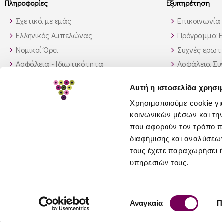
Πληροφορίες
Εξυπηρέτηση
Σχετικά με εμάς
Επικοινωνία
Ελληνικός Αμπελώνας
Πρόγραμμα Ε
Νομικοί Όροι
Συχνές ερωτή
Ασφάλεια - Ιδιωτικότητα
Ασφάλεια Σ
Τρόποι Αποστολής
Παραγγελίες
Αυτή η ιστοσελίδα χρησι
Διαθεσιμότητα προϊόντων
Πως θα βρώ 
Χρησιμοποιούμε cookie γι
Πολιτική επιστροφών
κοινωνικών μέσων και τη
GDPR
που αφορούν τον τρόπο π
διαφήμισης και αναλύσεων
τους έχετε παραχωρήσει ή
υπηρεσιών τους.
© 2026 greeceandgrapes.com
Επιλογή
Αναγκαία
Π
συγκατάθεσης