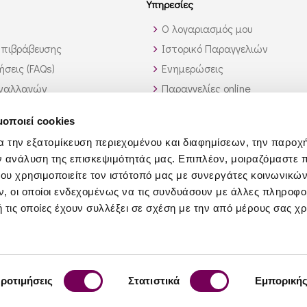
Υπηρεσίες
Ο λογαριασμός μου
πιβράβευσης
Ιστορικό Παραγγελιών
σεις (FAQs)
Ενημερώσεις
υναλλαγών
Παραγγελίες online
 εκτός Ελλάδος
Υπηρεσία λίστας κρασιών
μοποιεί cookies
αυτό που ψάχνω;
Χονδρική Πώληση
α την εξατομίκευση περιεχομένου και διαφημίσεων, την παροχ
Συνεργάτες
ν ανάλυση της επισκεψιμότητάς μας. Επιπλέον, μοιραζόμαστε 
Τροφοδοσία Σκαφών
ου χρησιμοποιείτε τον ιστότοπό μας με συνεργάτες κοινωνικώ
Επιχειρηματικό Δώρο
, οι οποίοι ενδεχομένως να τις συνδυάσουν με άλλες πληροφο
 τις οποίες έχουν συλλέξει σε σχέση με την από μέρους σας χ
ροτιμήσεις
Στατιστικά
Εμπορική