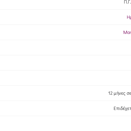
Π.Γ
Η
Μαν
12 μήνες σε
Επιδέχε