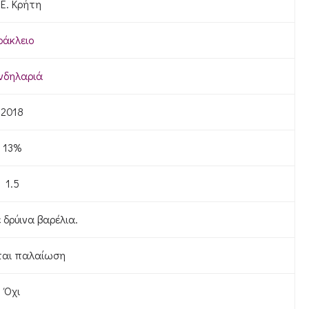
.Ε. Κρήτη
ράκλειο
δηλαριά
2018
13%
1.5
 δρύινα βαρέλια.
ται παλαίωση
Όχι