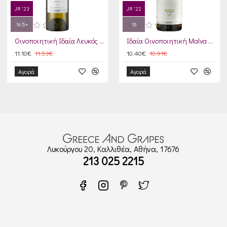
JR '23
JR '22
16.5+
16
Οινοποιητική Ιδαία Λευκός 2024
Ιδαία Οινοποιητική Malva di Crète 2024
11.10€
11.53€
10.40€
10.91€
Αγορά
Αγορά
Λυκούργου 20, Καλλιθέα, Αθήνα, 17676
213 025 2215