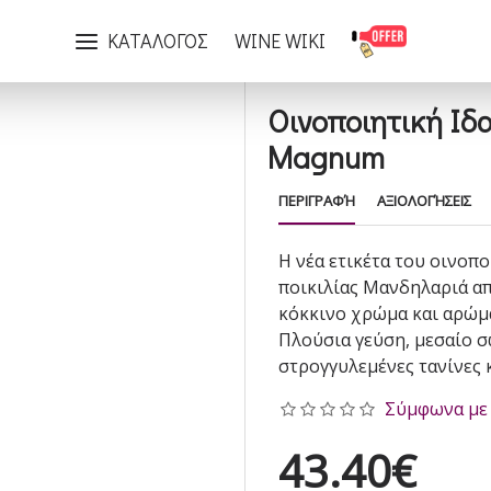
Οινοποιητική Ιδαία Hestia Μανδηλάρι 2018 Magnum
ΚΑΤΑΛΟΓΟΣ
WINE WIKI
Οινοποιητική Ιδ
Magnum
ΠΕΡΙΓΡΑΦΉ
ΑΞΙΟΛΟΓΉΣΕΙΣ
Η νέα ετικέτα του οινοπ
ποικιλίας Μανδηλαριά απ
κόκκινο χρώμα και αρώμ
Πλούσια γεύση, μεσαίο σ
στρογγυλεμένες τανίνες 
Σύμφωνα με 
43.40€