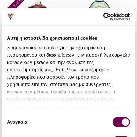
Αυτή η ιστοσελίδα χρησιμοποιεί cookies
Χρησιμοποιούμε cookie για την εξατομίκευση
περιεχομένου και διαφημίσεων, την παροχή λειτουργιών
κοινωνικών μέσων και την ανάλυση της
Hernö Gin Distillery
Ramsbury Single Estate
επισκεψιμότητάς μας. Επιπλέον, μοιραζόμαστε
πληροφορίες που αφορούν τον τρόπο που
Hernö Sloe Gin
Ramsbury Ultra Premium
χρησιμοποιείτε τον ιστότοπό μας με συνεργάτες
Single Estate Gin
49.50€
κοινωνικών μέσων, διαφήμισης και αναλύσεων, οι
37.40€
οποίοι ενδεχομένως να τις συνδυάσουν με άλλες
πληροφορίες που τους έχετε παραχωρήσει ή τις οποίες
1 - 2 Ημέρες
έχουν συλλέξει σε σχέση με την από μέρους σας χρήση
Επιλογή
των υπηρεσιών τους.
Αναγκαία
συγκατάθεσης