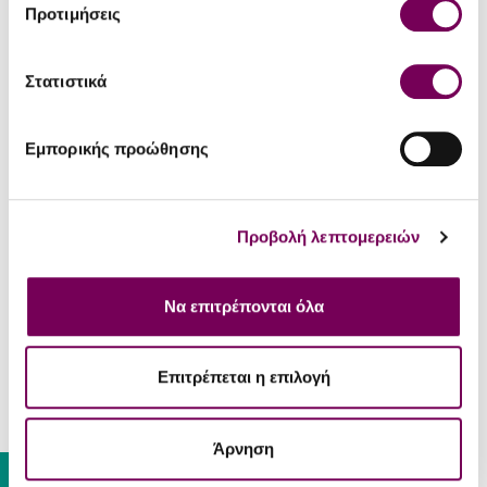
Προτιμήσεις
Στατιστικά
Εμπορικής προώθησης
Whitley Neill Handcrafted
Whitley Neill Handcrafted
Dry Gin
Dry Gin
Whitley Neill Pink Grapefruit
Whitley Neill Aloe &
Προβολή λεπτομερειών
Gin
Cucumber Gin
27.50€
27.50€
Να επιτρέπονται όλα
Επιτρέπεται η επιλογή
Άρνηση