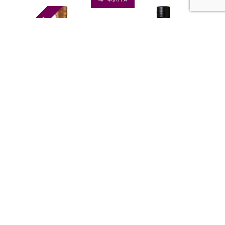
1 - 2 Ημέρες
Silent Pool Distillers
Nikka Whisky Distilling Co.
Ltd.
Silent Pool Gin
Nikka Coffey Gin
57.70€
48.90€