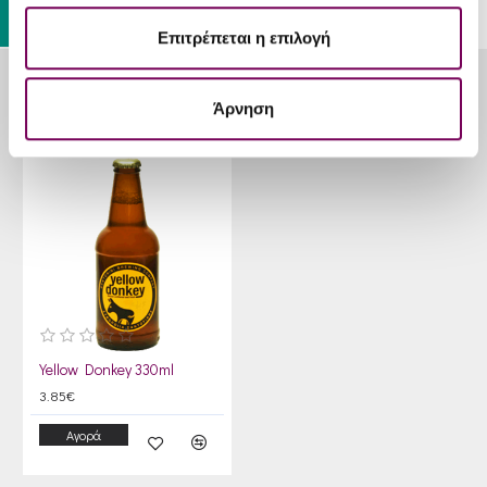
Επιτρέπεται η επιλογή
ΊΣΩΣ ΣΑΣ ΑΡΈΣΟΥΝ
Άρνηση
Yellow Donkey 330ml
3.85€
Αγορά