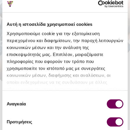
ADD TO CART
Αυτή η ιστοσελίδα χρησιμοποιεί cookies
Stock:
In Stock
Reward Points:
8
Χρησιμοποιούμε cookie για την εξατομίκευση
περιεχομένου και διαφημίσεων, την παροχή λειτουργιών
κοινωνικών μέσων και την ανάλυση της
Moinoterra
επισκεψιμότητάς μας. Επιπλέον, μοιραζόμαστε
Winery
πληροφορίες που αφορούν τον τρόπο που
χρησιμοποιείτε τον ιστότοπό μας με συνεργάτες
κοινωνικών μέσων, διαφήμισης και αναλύσεων, οι
DETAILS
οποίοι ενδεχομένως να τις συνδυάσουν με άλλες
πληροφορίες που τους έχετε παραχωρήσει ή τις οποίες
Style
Still Dry
έχουν συλλέξει σε σχέση με την από μέρους σας χρήση
Επιλογή
των υπηρεσιών τους.
Αναγκαία
Type
P.G.I. Crete
συγκατάθεσης
Region
Wines from Irakleio
Προτιμήσεις
Variety
Vilana