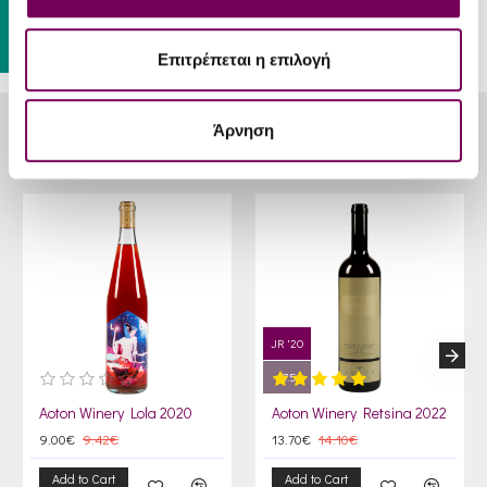
Gift Card
Επιτρέπεται η επιλογή
Άρνηση
RELATED PRODUCTS
JR '20
17.5
Aoton Winery Lola 2020
Aoton Winery Retsina 2022
9.00€
9.42€
13.70€
14.10€
Add to Cart
Add to Cart