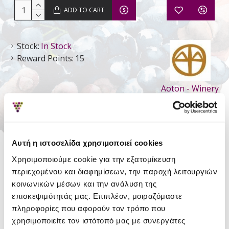
ADD TO CART
Stock:
In Stock
Reward Points:
15
Aoton - Winery
DETAILS
Αυτή η ιστοσελίδα χρησιμοποιεί cookies
Style
Still Dry
Χρησιμοποιούμε cookie για την εξατομίκευση
περιεχομένου και διαφημίσεων, την παροχή λειτουργιών
Type
P.G.I. Attiki
κοινωνικών μέσων και την ανάλυση της
Region
Attiki Wines
επισκεψιμότητάς μας. Επιπλέον, μοιραζόμαστε
πληροφορίες που αφορούν τον τρόπο που
Variety
Savatiano
,
Roditis
χρησιμοποιείτε τον ιστότοπό μας με συνεργάτες