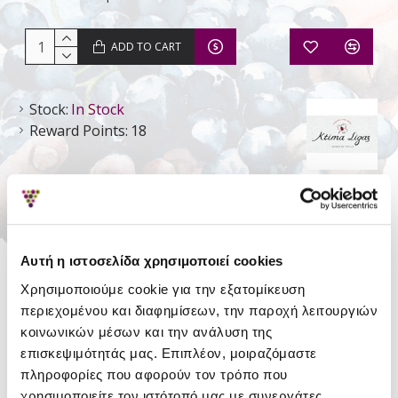
ADD TO CART
Stock:
In Stock
Reward Points:
18
Ktima Ligas
DETAILS
Αυτή η ιστοσελίδα χρησιμοποιεί cookies
Χρησιμοποιούμε cookie για την εξατομίκευση
Style
Still Dry
περιεχομένου και διαφημίσεων, την παροχή λειτουργιών
Type
P.G.I. Macedonia
κοινωνικών μέσων και την ανάλυση της
επισκεψιμότητάς μας. Επιπλέον, μοιραζόμαστε
Region
Macedonia
πληροφορίες που αφορούν τον τρόπο που
χρησιμοποιείτε τον ιστότοπό μας με συνεργάτες