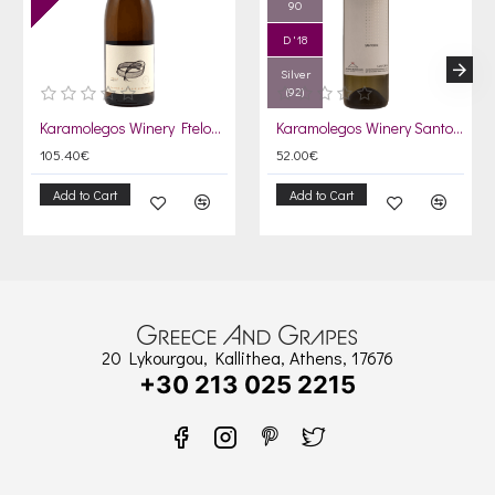
90
D '18
Silver
(92)
Karamolegos Winery Ftelos 2017
Karamolegos Winery Santorini 2019
105.40€
52.00€
Add to Cart
Add to Cart
20 Lykourgou, Kallithea, Athens, 17676
+30 213 025 2215