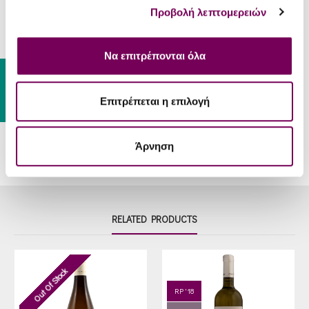
SERVING
Προβολή λεπτομερειών
Food-
Shellfish, seafood, grilled fish, green
Pair
salads and Mediterranean dishes.
Να επιτρέπονται όλα
Gift Card
Serve
8 - 10 °C
Temp
Επιτρέπεται η επιλογή
Άρνηση
RELATED PRODUCTS
Out Of Stock
RP '18