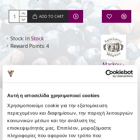
ADD TO CART
Stock:
In Stock
Reward Points:
4
Markou -
Vineyards
Αυτή η ιστοσελίδα χρησιμοποιεί cookies
DETAILS
Χρησιμοποιούμε cookie για την εξατομίκευση
Style
Still Dry
περιεχομένου και διαφημίσεων, την παροχή λειτουργιών
κοινωνικών μέσων και την ανάλυση της
Type
Varietal Wine
επισκεψιμότητάς μας. Επιπλέον, μοιραζόμαστε
Region
Attiki Wines
πληροφορίες που αφορούν τον τρόπο που