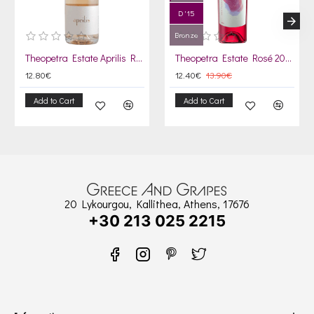
D '15
Bronze
Theopetra Estate Aprilis Rosé Sparkling 2023
Theopetra Estate Rosé 2022
12.80€
12.40€
13.90€
Add to Cart
Add to Cart
20 Lykourgou, Kallithea, Athens, 17676
+30 213 025 2215